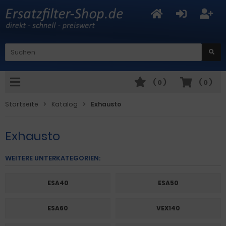
(
0
)
(
0
)
Startseite
Katalog
Exhausto
Exhausto
WEITERE UNTERKATEGORIEN:
ESA40
ESA50
ESA60
VEX140