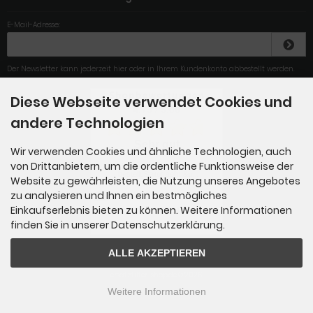
E-Mail-Adresse:
Der Newsletter kann jederzeit hier oder in Ihrem Kundenkonto abbestellt werden.
Diese Webseite verwendet Cookies und
4.79
/
5
.00
andere Technologien
Sehr gut
Wir verwenden Cookies und ähnliche Technologien, auch
von Drittanbietern, um die ordentliche Funktionsweise der
Habe jetzt zum zweiten mal
bestellt.Seiter sehr &u...
Website zu gewährleisten, die Nutzung unseres Angebotes
zu analysieren und Ihnen ein bestmögliches
Einkaufserlebnis bieten zu können. Weitere Informationen
Gesamt: 284
finden Sie in unserer Datenschutzerklärung.
ALLE AKZEPTIEREN
ersatzfilter-shop.de © 2026
Weitere Informationen