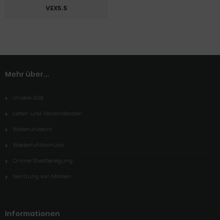
VEX5.5
Mehr über...
Unsere AGB
Liefer- und Versandkosten
Widerrufsrecht
Wiederrufsformular
Online-Streitbeilegung
Nennung von Marken
Informationen