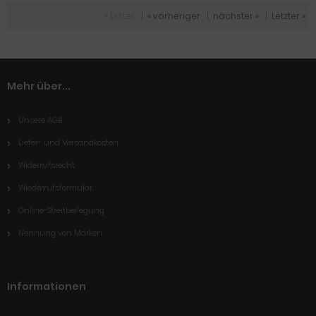
« Erster
|
« vorheriger
|
nächster »
|
Letzter »
Mehr über...
Unsere AGB
Liefer- und Versandkosten
Widerrufsrecht
Wiederrufsformular
Online-Streitbeilegung
Nennung von Marken
Informationen