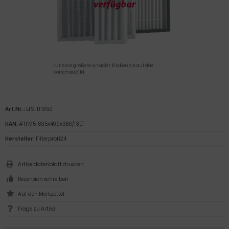
Für eine größere Ansicht klicken Sie auf das
Vorschaubild
Art.Nr.:
EFS-TF1950
HAN:
#TFM5-835x490x380/13ET
Hersteller:
Filterprofi24
Artikeldatenblatt drucken
Rezension schreiben
Frage zu Artikel