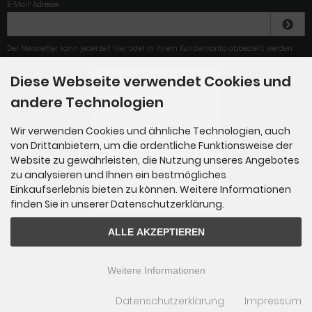
E-Mail-Adresse:
Der Newsletter kann jederzeit hier oder in Ihrem Kundenkonto abbestellt werden.
Diese Webseite verwendet Cookies und
4.79
/
5
.00
andere Technologien
Sehr gut
Wir verwenden Cookies und ähnliche Technologien, auch
von Drittanbietern, um die ordentliche Funktionsweise der
correcte afhandeling. Zeer
tevreden
Website zu gewährleisten, die Nutzung unseres Angebotes
zu analysieren und Ihnen ein bestmögliches
Einkaufserlebnis bieten zu können. Weitere Informationen
Gesamt: 284
finden Sie in unserer Datenschutzerklärung.
ALLE AKZEPTIEREN
ersatzfilter-shop.de © 2026
Weitere Informationen
Datenschutzerklärung
Impressum