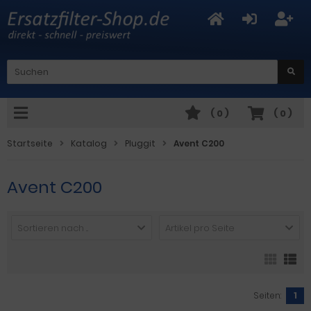
(
0
)
(
0
)
Startseite
Katalog
Pluggit
Avent C200
Avent C200
Sortieren nach ...
Artikel pro Seite
Seiten:
1