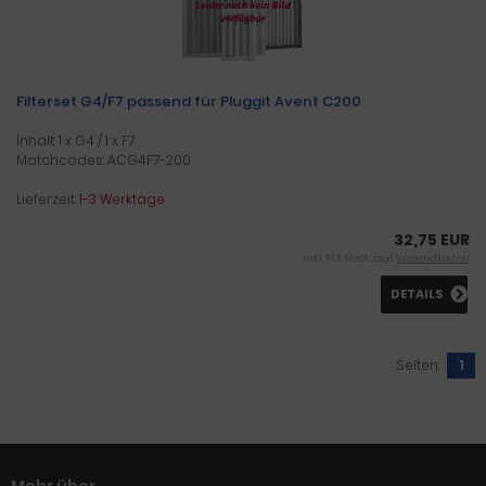
Filterset G4/F7 passend für Pluggit Avent C200
Inhalt: 1 x G4 / 1 x F7
Matchcodes: ACG4F7-200
Lieferzeit:
1-3 Werktage
32,75 EUR
inkl. 19 % MwSt. zzgl.
Versandkosten
DETAILS
Seiten:
1
Mehr über...