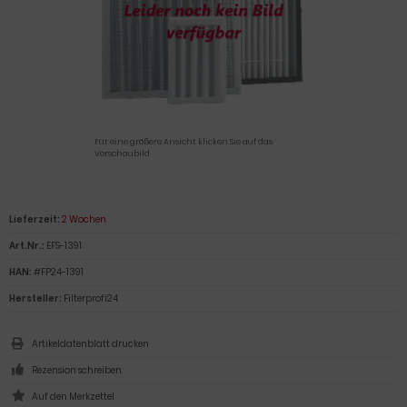
Für eine größere Ansicht klicken Sie auf das
Vorschaubild
Lieferzeit:
2 Wochen
Art.Nr.:
EFS-1391
HAN:
#FP24-1391
Hersteller:
Filterprofi24
Artikeldatenblatt drucken
Rezension schreiben