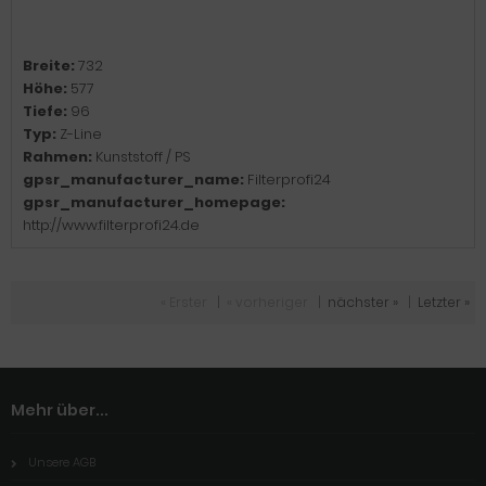
Breite:
732
Höhe:
577
Tiefe:
96
Typ:
Z-Line
Rahmen:
Kunststoff / PS
gpsr_manufacturer_name:
Filterprofi24
gpsr_manufacturer_homepage:
http://www.filterprofi24.de
« Erster
|
« vorheriger
|
nächster »
|
Letzter »
Mehr über...
Unsere AGB