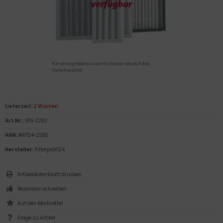
Für eine größere Ansicht klicken Sie auf das
Vorschaubild
Lieferzeit:
2 Wochen
Art.Nr.:
EFS-2292
HAN:
#FP24-2292
Hersteller:
Filterprofi24
Artikeldatenblatt drucken
Rezension schreiben
Frage zu Artikel