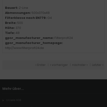
Bauart:
Z-Line
Abmessungen:
500x370x48
Filterklasse nach EN779:
G4
Breite:
500
Höhe:
370
Tiefe:
48
gpsr_manufacturer_name:
Filterprofi24
gpsr_manufacturer_homepage:
http://www.filterprofi24.de
« Erster
|
« vorheriger
|
nächster »
|
Letzter »
Mehr über...
Unsere AGB