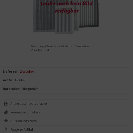
Für eine größere Ansicht klicken Sie auf das
Vorschaubild
Lieferzeit:
2 Wochen
Art.Nr.:
EFS-1993
Hersteller:
Filterprofi24
Artikeldatenblatt drucken
Rezension schreiben
Frage zu Artikel