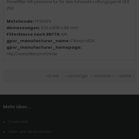
Panelfilter M5 passend für für das Exhausto Lüftungsgerät VEX
250.
Matchcode:
FP250F5
Abmessungen:
520 x 835 x 96 mm
Filterklasse nach EN779:
M5
gpsr_manufacturer_name:
Filterprofi24
gpsr_manufacturer_homepage:
http://www.filterprofi24.de
« Erster
|
« vorheriger
|
nächster »
|
Letzter »
Mehr über...
Unsere AGB
Liefer- und Versandkosten