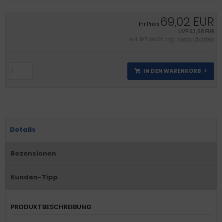
69,02 EUR
Ihr Preis
UVP
63,88 EUR
inkl. 19 % MwSt. zzgl.
Versandkosten
IN DEN WARENKORB
Details
Rezensionen
Kunden-Tipp
PRODUKTBESCHREIBUNG