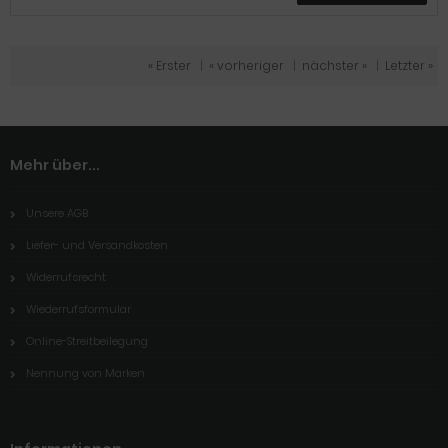
« Erster
|
« vorheriger
|
nächster »
|
Letzter »
Mehr über...
Unsere AGB
Liefer- und Versandkosten
Widerrufsrecht
Wiederrufsformular
Online-Streitbeilegung
Nennung von Marken