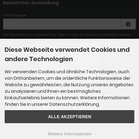
Newsletter-Anmeldung
E-Mail-Adresse:
Der Newsletter kann jederzeit hier oder in Ihrem Kundenkonto abbestellt werden.
Diese Webseite verwendet Cookies und
4.79
/
5
.00
andere Technologien
Sehr gut
Wir verwenden Cookies und ähnliche Technologien, auch
von Drittanbietern, um die ordentliche Funktionsweise der
Die Lieferung kam sehr
schnell. Allerdings hat der
Website zu gewährleisten, die Nutzung unseres Angebotes
L...
zu analysieren und Ihnen ein bestmögliches
Einkaufserlebnis bieten zu können. Weitere Informationen
Gesamt: 284
finden Sie in unserer Datenschutzerklärung.
ALLE AKZEPTIEREN
ersatzfilter-shop.de © 2026
Weitere Informationen