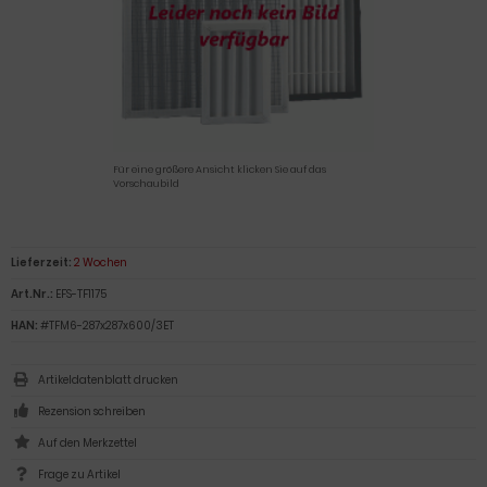
Für eine größere Ansicht klicken Sie auf das
Vorschaubild
Lieferzeit:
2 Wochen
Art.Nr.:
EFS-TF1175
HAN:
#TFM6-287x287x600/3ET
Artikeldatenblatt drucken
Rezension schreiben
Frage zu Artikel