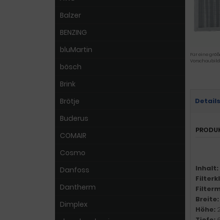
Balzer
BENZING
bluMartin
Für eine größ
Vorschaubild
bösch
Brink
Brötje
Detail
Buderus
PRODU
COMAIR
Cosmo
Inhalt:
Danfoss
Filter
Dantherm
Filter
Breite
Dimplex
Höhe:
Tiefe: