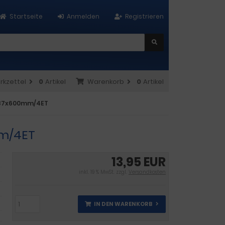
Startseite
Anmelden
Registrieren
rkzettel
0
Artikel
Warenkorb
0
Artikel
x287x600mm/4ET
mm/4ET
13,95 EUR
inkl. 19 % MwSt. zzgl.
Versandkosten
IN DEN WARENKORB