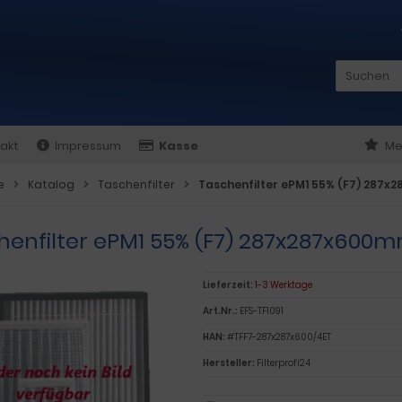
akt
Impressum
Kasse
Me
e
Katalog
Taschenfilter
Taschenfilter ePM1 55% (F7) 287
henfilter ePM1 55% (F7) 287x287x600
Lieferzeit:
1-3 Werktage
Art.Nr.:
EFS-TF1091
HAN:
#TFF7-287x287x600/4ET
Hersteller:
Filterprofi24