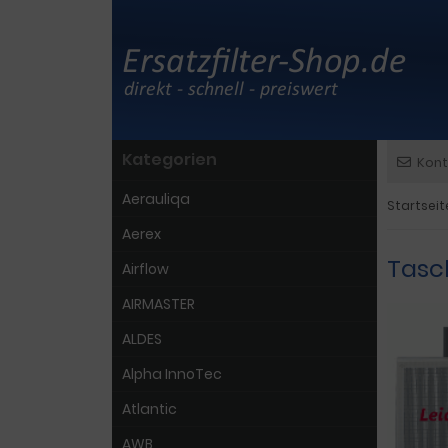
Kategorien
Kont
Aerauliqa
Startseit
Aerex
Tasc
Airflow
AIRMASTER
ALDES
Alpha InnoTec
Atlantic
AWB