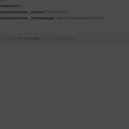
enanzahl:
4
manufacturer_name:
Filterprofi24
manufacturer_homepage:
http://www.filterprofi24.de
t
| Artikel
33 von 260
in dieser Kategorie