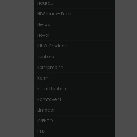
Hautau
HDS Innov-Tech
Helios
Hoval
INNO-Products
Junkers
Kampmann
Kermi
KL Lufttechnik
Komfovent
Limodor
liVENTO
LTM