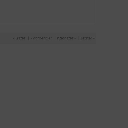
« Erster
|
« vorheriger
|
nächster »
|
Letzter »