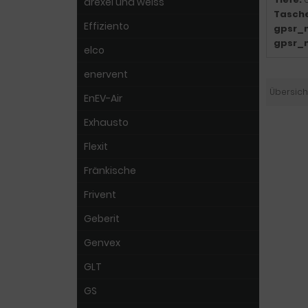
drexel und weiss
Tasch
Effiziento
gpsr_
gpsr_
elco
enervent
Übersich
EnEV-Air
Exhausto
Flexit
Fränkische
Frivent
Geberit
Genvex
GLT
GS