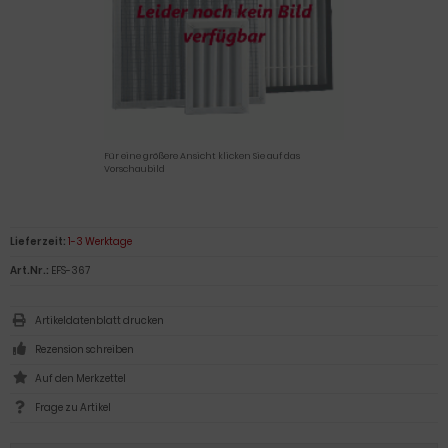
Für eine größere Ansicht klicken Sie auf das
Vorschaubild
Lieferzeit:
1-3 Werktage
Art.Nr.:
EFS-367
Artikeldatenblatt drucken
Rezension schreiben
Frage zu Artikel