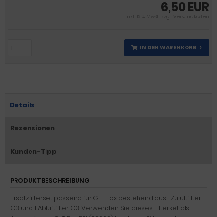
6,50 EUR
inkl. 19 % MwSt. zzgl.
Versandkosten
IN DEN WARENKORB
Details
Rezensionen
Kunden-Tipp
PRODUKTBESCHREIBUNG
Ersatzfilterset passend für GLT Fox bestehend aus 1 Zuluftfilter
G3 und 1 Abluftfilter G3. Verwenden Sie dieses Filterset als