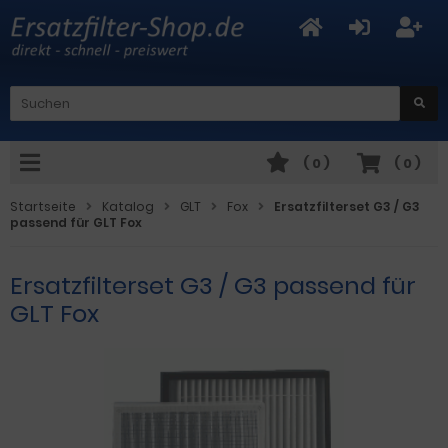
(
0
)
(
0
)
Startseite
Katalog
GLT
Fox
Ersatzfilterset G3 / G3
passend für GLT Fox
Ersatzfilterset G3 / G3 passend für
GLT Fox