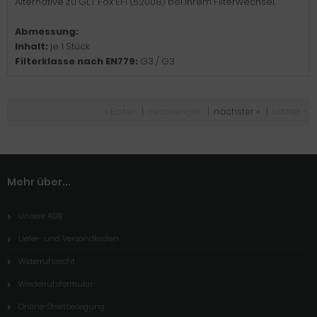
Alternative zu GLT Fox EFI (52008) bei Ihrem Filterwechsel.
Abmessung:
Inhalt:
je 1 Stück
Filterklasse nach EN779:
G3 / G3
« Erster
|
« vorheriger
|
nächster »
|
Letzter »
Mehr über...
Unsere AGB
Liefer- und Versandkosten
Widerrufsrecht
Wiederrufsformular
Online-Streitbeilegung