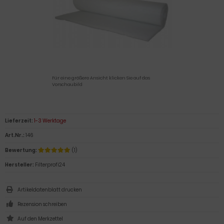
Für eine größere Ansicht klicken Sie auf das
Vorschaubild
Lieferzeit:
1-3 Werktage
Art.Nr.:
146
Bewertung:
(1)
Hersteller:
Filterprofi24
Artikeldatenblatt drucken
Rezension schreiben