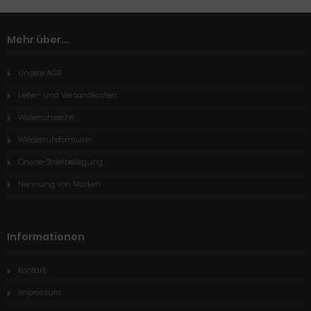
Mehr über...
Unsere AGB
Liefer- und Versandkosten
Widerrufsrecht
Wiederrufsformular
Online-Streitbeilegung
Nennung von Marken
Informationen
Kontakt
Impressum