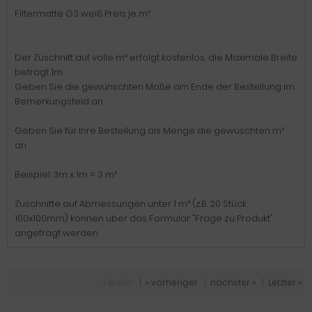
Filtermatte G3 weiß Preis je m².
Der Zuschnitt auf volle m² erfolgt kostenlos, die Maximale Breite
beträgt 1m.
Geben Sie die gewünschten Maße am Ende der Bestellung im
Bemerkungsfeld an.
Geben Sie für Ihre Bestellung als Menge die gewüschten m²
an.
Beispiel: 3m x 1m = 3 m²
Zuschnitte auf Abmessungen unter 1 m² (z.B. 20 Stück
100x100mm) können über das Formular "Frage zu Produkt"
angefragt werden.
« Erster
|
« vorheriger
|
nächster »
|
Letzter »