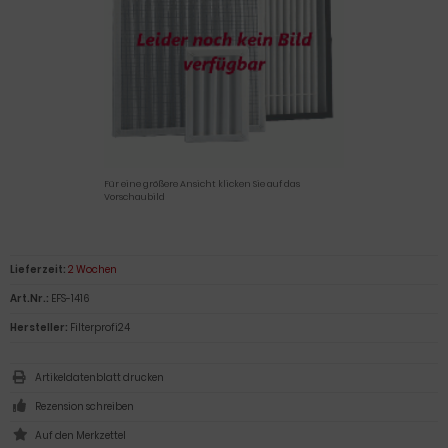
Für eine größere Ansicht klicken Sie auf das
Vorschaubild
Lieferzeit:
2 Wochen
Art.Nr.:
EFS-1416
Hersteller:
Filterprofi24
Artikeldatenblatt drucken
Rezension schreiben