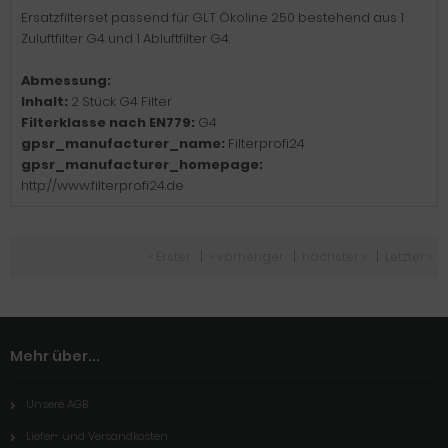
Ersatzfilterset passend für GLT Ökoline 250 bestehend aus 1
Zuluftfilter G4 und 1 Abluftfilter G4.
Abmessung:
Inhalt:
2 Stück G4 Filter
Filterklasse nach EN779:
G4
gpsr_manufacturer_name:
Filterprofi24
gpsr_manufacturer_homepage:
http://www.filterprofi24.de
« Erster
|
« vorheriger
|
nächster »
|
Letzter »
Mehr über...
Unsere AGB
Liefer- und Versandkosten