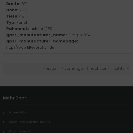
Breite:
610
Höhe:
290
Tiefe:
48
Typ:
Panel
Rahmen:
Kunststoff / PS
gpsr_manufacturer_name:
Filterprofi24
gpsr_manufacturer_homepage:
http://www.filterprofi24.de
« Erster
|
« vorheriger
|
nächster »
|
Letzter »
Mehr über...
Unsere AGB
Liefer- und Versandkosten
Widerrufsrecht