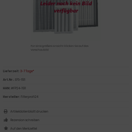
Für eine größere Ansicht klicken Sie auf das
Vorschaubild
Lieferzeit:
3-7 Tage*
Art.Nr.:
EFS-1511
HAN:
#FP24-1511
Hersteller:
Filterprofi24
Artikeldatenblatt drucken
Rezension schreiben