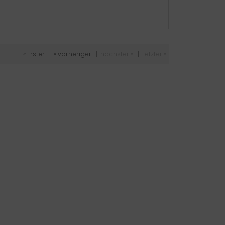
« Erster
|
« vorheriger
|
nächster »
|
Letzter »