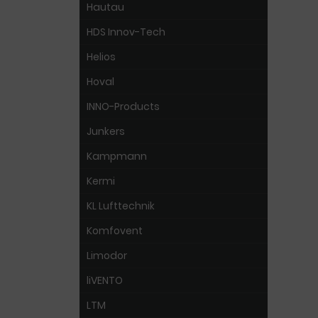
Hautau
HDS Innov-Tech
Helios
Hoval
INNO-Products
Junkers
Kampmann
Kermi
KL Lufttechnik
Komfovent
Limodor
liVENTO
LTM