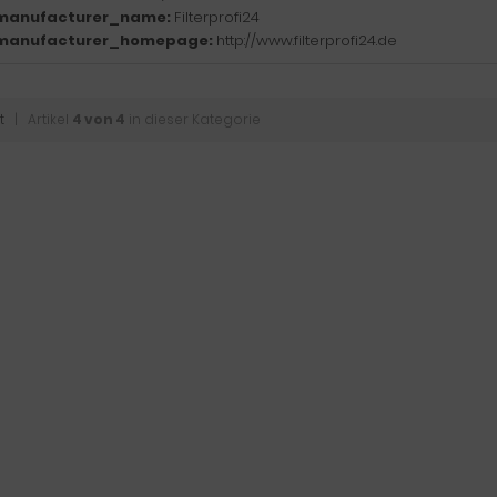
manufacturer_name:
Filterprofi24
manufacturer_homepage:
http://www.filterprofi24.de
t
| Artikel
4 von 4
in dieser Kategorie