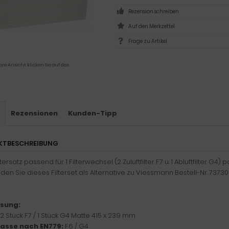
Rezension schreiben
Frage zu Artikel
ere Ansicht klicken Sie auf das
s
Rezensionen
Kunden-Tipp
KTBESCHREIBUNG
ltersatz passend für 1 Filterwechsel (2 Zuluftfilter F7 u. 1 Abluftfilter 
en Sie dieses Filterset als Alternative zu Viessmann Bestell-Nr. 737302
sung:
2 Stück F7 / 1 Stück G4 Matte 415 x 239 mm
klasse nach EN779:
F6 / G4