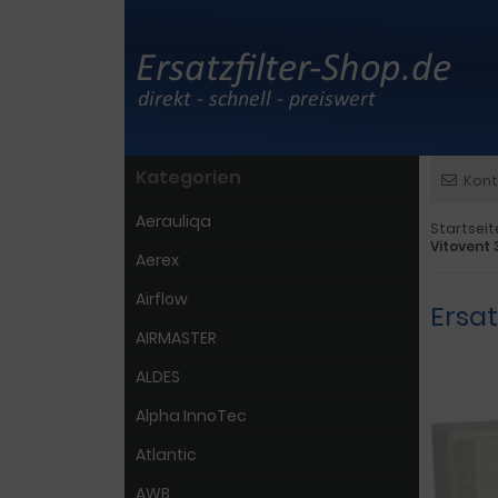
Kategorien
Kont
Aerauliqa
Startseit
Vitovent
Aerex
Airflow
Ersa
AIRMASTER
ALDES
Alpha InnoTec
Atlantic
AWB