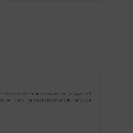
G4) passend für Viessmann Vitovent 300 (300/400m³).
0 bei Ihrem Filterwechsel.Achtung !!! Filterlänge