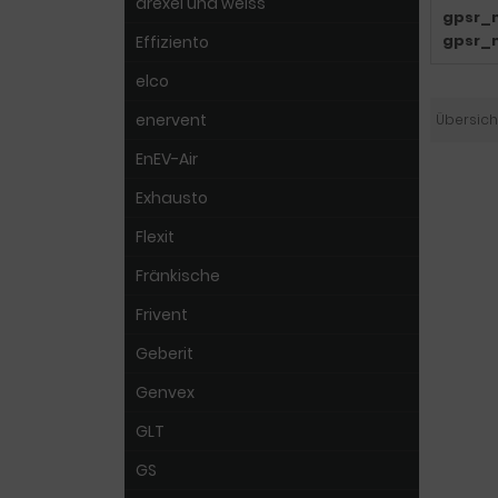
drexel und weiss
gpsr_
gpsr_
Effiziento
elco
enervent
Übersich
EnEV-Air
Exhausto
Flexit
Fränkische
Frivent
Geberit
Genvex
GLT
GS