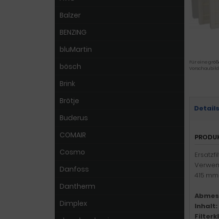
Balzer
BENZING
bluMartin
Für eine größ
bösch
Vorschaubild
Brink
Brötje
Detail
Buderus
COMAIR
PRODU
Cosmo
Ersatzfi
Verwend
Danfoss
415 mm
Dantherm
Abmes
Dimplex
Inhalt:
Filter