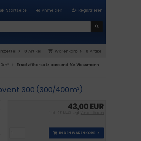
Startseite
Anmelden
Registrieren
rkzettel
0
Artikel
Warenkorb
0
Artikel
00m³
Ersatzfiltersatz passend für Viessmann
tovent 300 (300/400m³)
43,00 EUR
inkl. 19 % MwSt. zzgl.
Versandkosten
IN DEN WARENKORB