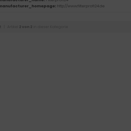
manufacturer_homepage:
http://www.filterprofi24.de
t
| Artikel
2 von 2
in dieser Kategorie