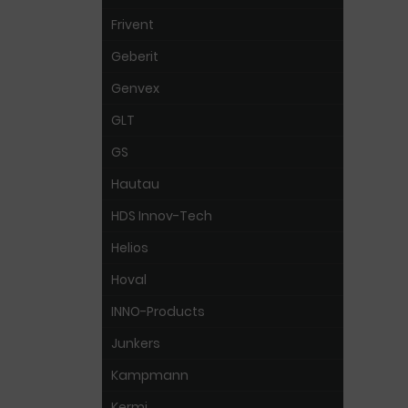
Frivent
Geberit
Genvex
GLT
GS
Hautau
HDS Innov-Tech
Helios
Hoval
INNO-Products
Junkers
Kampmann
Kermi