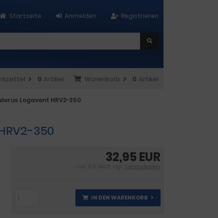
Startseite
Anmelden
Registrieren
rkzettel
0
Artikel
Warenkorb
0
Artikel
Buderus Logavent HRV2-350
 HRV2-350
32,95 EUR
inkl. 19 % MwSt. zzgl.
Versandkosten
IN DEN WARENKORB