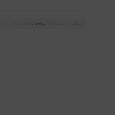
« Erster
|
« vorheriger
|
nächster »
|
Letzter »