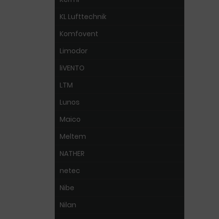
KL Lufttechnik
Komfovent
Limodor
liVENTO
LTM
Lunos
Maico
Meltem
NATHER
netec
Nibe
Nilan