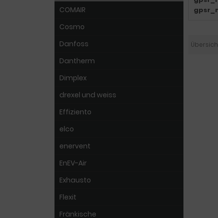
COMAIR
gpsr_
Cosmo
Danfoss
Übersich
Dantherm
Dimplex
drexel und weiss
Effiziento
elco
enervent
EnEV-Air
Exhausto
Flexit
Fränkische