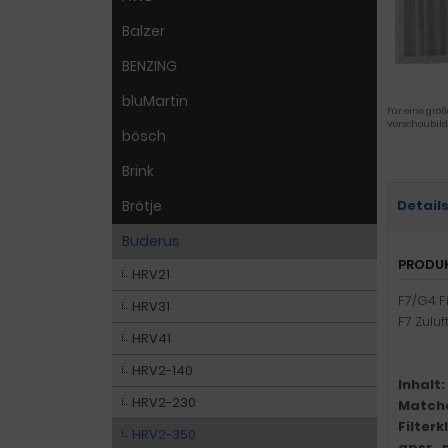
Balzer
BENZING
bluMartin
Für eine größ
Vorschaubild
bösch
Brink
Brötje
Detail
Buderus
PRODU
HRV21
F7/G4 F
HRV31
F7 Zuluft
HRV41
HRV2-140
Inhalt:
HRV2-230
Match
Filter
HRV2-350
gpsr_