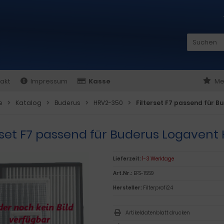
akt
Impressum
Kasse
Me
e
Katalog
Buderus
HRV2-350
Filterset F7 passend für 
erset F7 passend für Buderus Logavent
Lieferzeit:
1-3 Werktage
Art.Nr.:
EFS-1559
Hersteller:
Filterprofi24
Artikeldatenblatt drucken