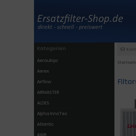
Kategorien
Kont
Aerauliqa
Startseit
Aerex
Filt
Airflow
AIRMASTER
ALDES
Alpha InnoTec
Atlantic
AWB