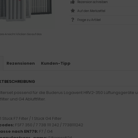
Rezension schreiben
Frage zu Artikel
ere Ansicht klicken Sie auf das
s
Rezensionen
Kunden-Tipp
KTBESCHREIBUNG
ilterset passend für die Buderus Logavent HRV2-350 Lüftungsgeräte 
filter und G4 Abluftfilter.
1 Stück F7 Filter / 1 Stück G4 Filter
codes:
FSF7 350 / 7 738 111 242 / 7738111242
klasse nach EN779:
F7 / G4
manufacturer_name:
Filterprofi24