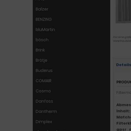
Balzer
BENZING
bluMartin
Für eine größ
bösch
Vorschaubild
Brink
Brötje
Detail
Buderus
COMAIR
PRODU
Cosmo
Filterm
Danfoss
Abmes
Inhalt:
Dantherm
Match
Dimplex
Filter
gpsr_