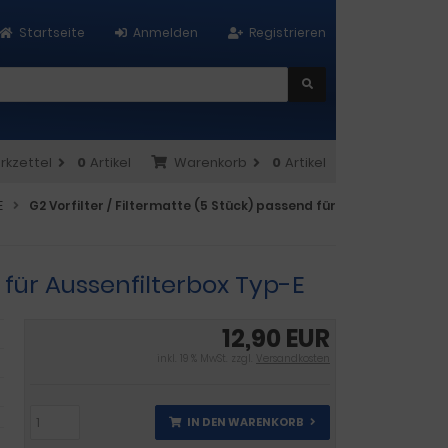
Startseite
Anmelden
Registrieren
rkzettel
0
Artikel
Warenkorb
0
Artikel
E
G2 Vorfilter / Filtermatte (5 Stück) passend für
d für Aussenfilterbox Typ-E
12,90 EUR
inkl. 19 % MwSt. zzgl.
Versandkosten
IN DEN WARENKORB