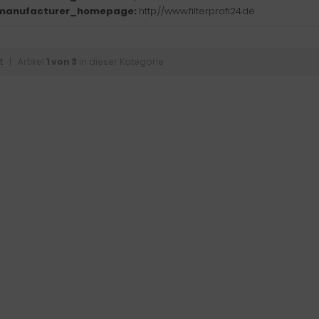
manufacturer_homepage:
http://www.filterprofi24.de
t
| Artikel
1 von 3
in dieser Kategorie