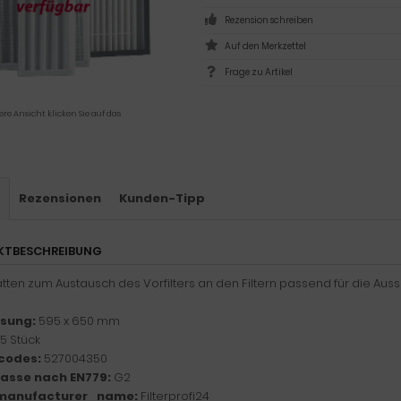
Rezension schreiben
Frage zu Artikel
ere Ansicht klicken Sie auf das
s
Rezensionen
Kunden-Tipp
KTBESCHREIBUNG
atten zum Austausch des Vorfilters an den Filtern passend für die Ausse
sung:
595 x 650 mm
5 Stück
codes:
527004350
klasse nach EN779:
G2
manufacturer_name:
Filterprofi24