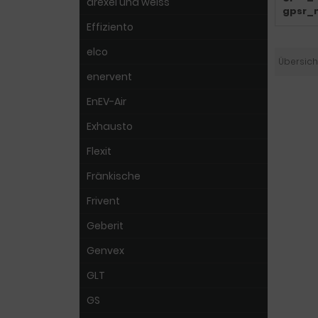
drexel und weiss
gpsr_
Effiziento
elco
Übersich
enervent
EnEV-Air
Exhausto
Flexit
Fränkische
Frivent
Geberit
Genvex
GLT
GS