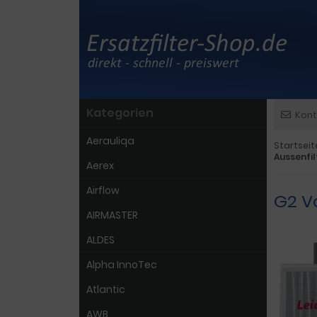
Kategorien
Kont
Aerauliqa
Startseit
Aussenfi
Aerex
Airflow
G2 Vo
AIRMASTER
ALDES
Alpha InnoTec
Atlantic
AWB