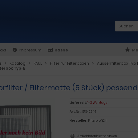
akt
Impressum
Kasse
Me
e
Katalog
PAUL
Filter für Filterboxen
Aussenfilterbox Typ 
lterbox Typ-E
rfilter / Filtermatte (5 Stück) passen
Lieferzeit:
1-3 Werktage
Art.Nr.:
EFS-0244
Hersteller:
Filterprofi24
Artikeldatenblatt drucken