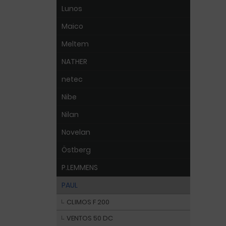
Lunos
Maico
Meltem
NATHER
netec
Nibe
Nilan
Novelan
Östberg
P.LEMMENS
PAUL
CLIMOS F 200
VENTOS 50 DC