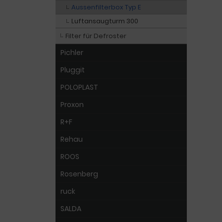
Aussenfilterbox Typ E
Luftansaugturm 300
Filter für Defroster
Pichler
Pluggit
POLOPLAST
Proxon
R+F
Rehau
ROOS
Rosenberg
ruck
SALDA