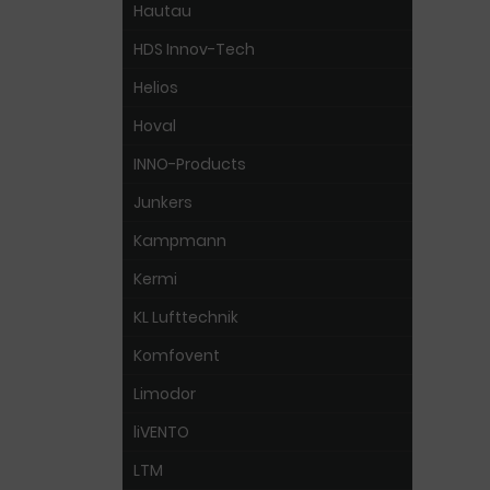
Hautau
HDS Innov-Tech
Helios
Hoval
INNO-Products
Junkers
Kampmann
Kermi
KL Lufttechnik
Komfovent
Limodor
liVENTO
LTM