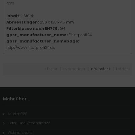
mm
Inhalt:
1 Stück
Abmessungen:
250 x 150 x 45 mm
Filterklasse nach EN779:
G4
gpsr_manufacturer_name:
Filterprofi24
gpsr_manufacturer_homepage:
http://www.filterprofi24.de
« Erster
|
« vorheriger
|
nächster »
|
Letzter »
Mehr über...
Unsere AGB
Liefer- und Versandkosten
Widerrufsrecht