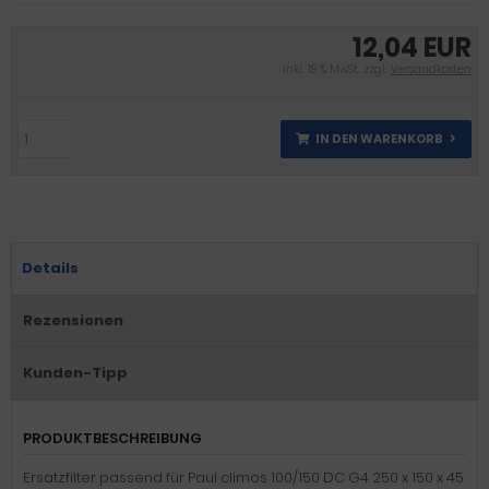
12,04 EUR
inkl. 19 % MwSt. zzgl.
Versandkosten
IN DEN WARENKORB
Details
Rezensionen
Kunden-Tipp
PRODUKTBESCHREIBUNG
Ersatzfilter passend für Paul climos 100/150 DC G4 250 x 150 x 45