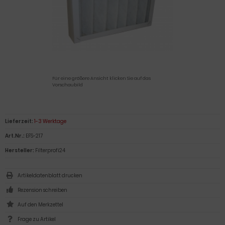
Für eine größere Ansicht klicken Sie auf das
Vorschaubild
Lieferzeit:
1-3 Werktage
Art.Nr.:
EFS-217
Hersteller:
Filterprofi24
Artikeldatenblatt drucken
Rezension schreiben
Frage zu Artikel