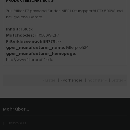
PRODUKTBESCHREIBUNG
Zuluftfilter F7 passend für das NIBE Lüftungsgerät FTX 500W und
baugleiche Geräte.
Inhalt:
1 Stück
Matchcodes:
FTX500W-ZF7
Filterklasse nach EN779:
F7
gpsr_manufacturer_name:
Filterprofi24
gpsr_manufacturer_homepage:
http://www.filterprofi24.de
« Erster
|
« vorheriger
|
nächster »
|
Letzter »
Mehr über...
Unsere AGB