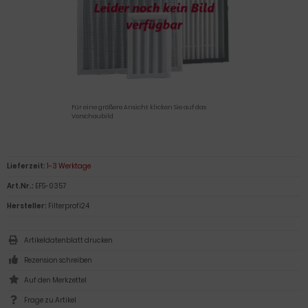
Für eine größere Ansicht klicken Sie auf das
Vorschaubild
Lieferzeit:
1-3 Werktage
Art.Nr.:
EFS-0357
Hersteller:
Filterprofi24
Artikeldatenblatt drucken
Rezension schreiben
Frage zu Artikel