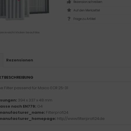
Rezension schreiben
Frage zu Artikel
ere Ansicht klicken Sie auf das
s
Rezensionen
KTBESCHREIBUNG
ne Filter passend für Maico ECR 25-31
sungen:
394 x 337 x 48 mm
klasse nach EN779:
G4
manufacturer_name:
Filterprofi24
manufacturer_homepage:
http://www.filterprofi24.de