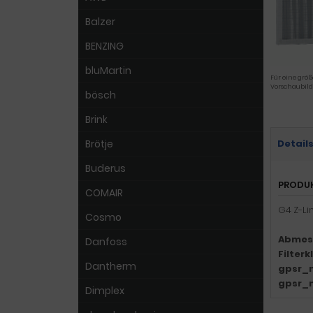
Balzer
BENZING
bluMartin
Für eine größ
Vorschaubild
bösch
Brink
Brötje
Detail
Buderus
PRODU
COMAIR
G4 Z-Li
Cosmo
Abmes
Danfoss
Filter
Dantherm
gpsr_
gpsr_
Dimplex