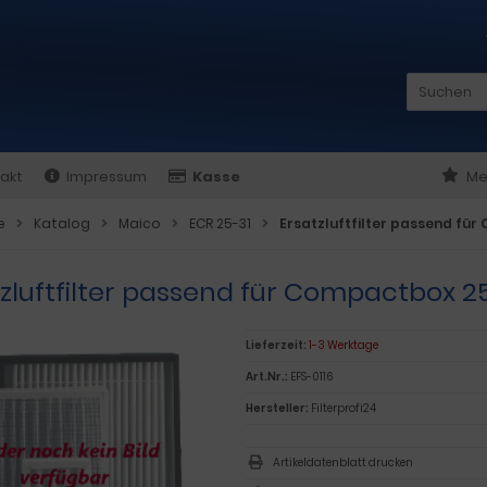
akt
Impressum
Kasse
Me
e
Katalog
Maico
ECR 25-31
Ersatzluftfilter passend fü
zluftfilter passend für Compactbox 2
Lieferzeit:
1-3 Werktage
Art.Nr.:
EFS-0116
Hersteller:
Filterprofi24
Artikeldatenblatt drucken