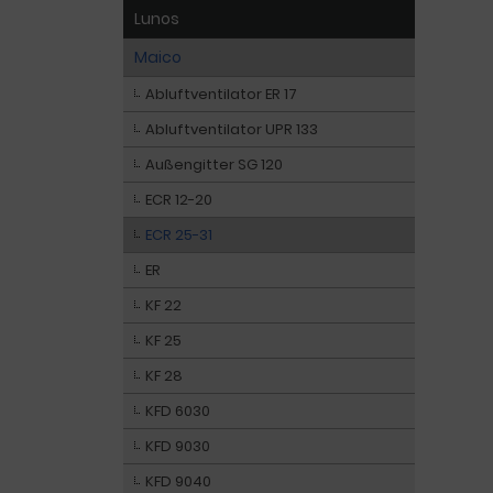
Lunos
Maico
Abluftventilator ER 17
Abluftventilator UPR 133
Außengitter SG 120
ECR 12-20
ECR 25-31
ER
KF 22
KF 25
KF 28
KFD 6030
KFD 9030
KFD 9040