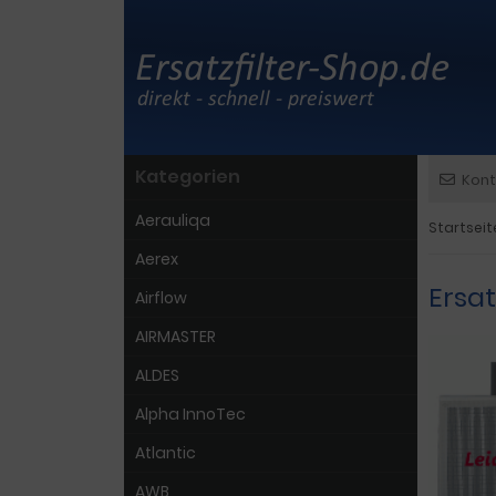
Kategorien
Kont
Aerauliqa
Startseit
Aerex
Ersat
Airflow
AIRMASTER
ALDES
Alpha InnoTec
Atlantic
AWB