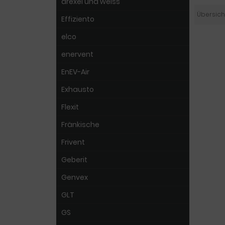
drexel und weiss
Übersich
Effiziento
elco
enervent
EnEV-Air
Exhausto
Flexit
Fränkische
Frivent
Geberit
Genvex
GLT
GS