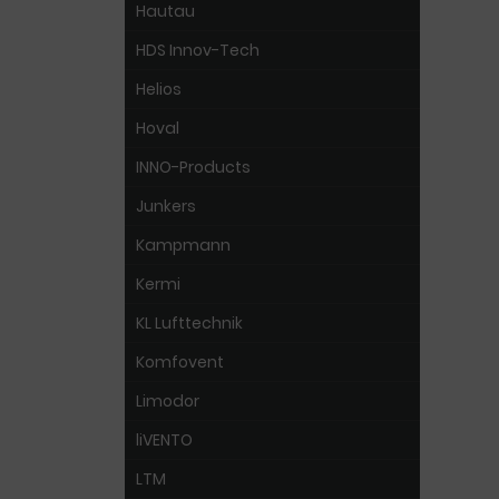
Hautau
HDS Innov-Tech
Helios
Hoval
INNO-Products
Junkers
Kampmann
Kermi
KL Lufttechnik
Komfovent
Limodor
liVENTO
LTM