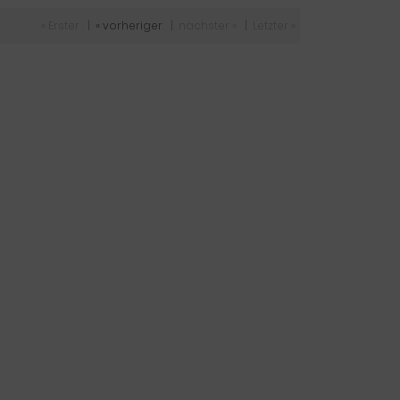
« Erster
|
« vorheriger
|
nächster »
|
Letzter »