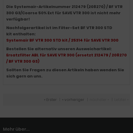
Die Systemair-Artikelnummer 212479 (208270) / BF VTR
300 G3/Coarse 50% Ext für SAVE VTR 300 ist nicht mehr
verfügbar!
Nachfolgerartikel ist im Filter-Set BF VTR 300 STD
kit enthalten:
Systemair BF VTR 300 STD kit / 25314 für SAVE VTR 300
Bestellen Sie alternativ unseren Ausweichartikel:
Ersatzfilter ABL für SAVE VTR 300 (ersetzt 212479 / 208270
/ BF VTR 300 G3)
Sollten Sie Fragen zu diesen Artikeln haben wenden Sie
sich gern an uns.
« Erster
|
« vorheriger
|
nächster »
|
Letzter »
Mehr über...