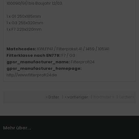
100090/91) bis Baujahr 12/03.
1 x G1 250x185mm
1 x G3 255x320mm
1 x F7 220x320mm
Matchcodes:
KWLFP41 / Filterpaket 41 / 1459 / 105141
Filterklasse nach EN779:
F7 / G3
gpsr_manufacturer_name:
Filterprofi24
gpsr_manufacturer_homepage:
http://www.filterprofi24.de
« Erster
|
« vorheriger
|
nächster »
|
Letzter »
Mehr über...