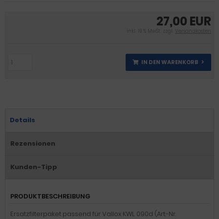
27,00 EUR
inkl. 19 % MwSt. zzgl.
Versandkosten
IN DEN WARENKORB
Details
Rezensionen
Kunden-Tipp
PRODUKTBESCHREIBUNG
Ersatzfilterpaket passend für Vallox KWL 090d (Art.-Nr.