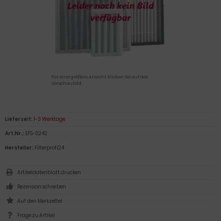
Für eine größere Ansicht klicken Sie auf das
Vorschaubild
Lieferzeit:
1-3 Werktage
Art.Nr.:
EFS-0242
Hersteller:
Filterprofi24
Artikeldatenblatt drucken
Rezension schreiben
Frage zu Artikel