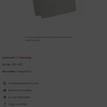
Für eine größere Ansicht klicken Sie auf das
Vorschaubild
Lieferzeit:
1-3 Werktage
Art.Nr.:
EFS-0422
Hersteller:
Filterprofi24
Artikeldatenblatt drucken
Rezension schreiben
Frage zu Artikel