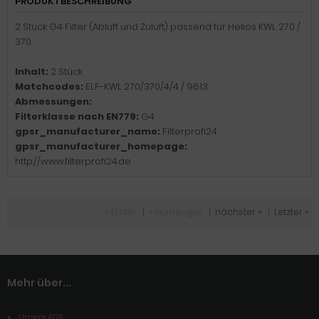
PRODUKTBESCHREIBUNG
2 Stück G4 Filter (Abluft und Zuluft) passend für Helios KWL 270 /
370.
Inhalt:
2 Stück
Matchcodes:
ELF-KWL 270/370/4/4 / 9613
Abmessungen:
Filterklasse nach EN779:
G4
gpsr_manufacturer_name:
Filterprofi24
gpsr_manufacturer_homepage:
http://www.filterprofi24.de
« Erster
|
« vorheriger
|
nächster »
|
Letzter »
Mehr über...
Unsere AGB