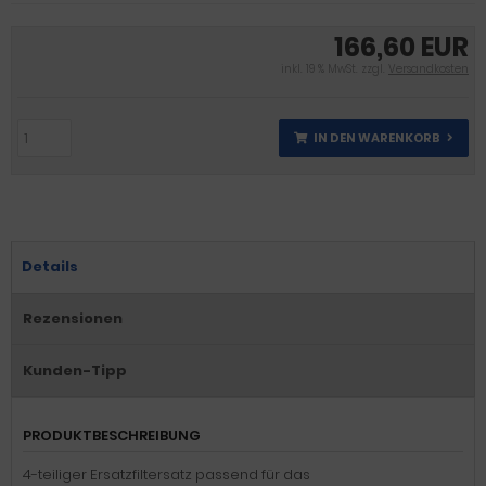
166,60 EUR
inkl. 19 % MwSt. zzgl.
Versandkosten
IN DEN WARENKORB
Details
Rezensionen
Kunden-Tipp
PRODUKTBESCHREIBUNG
4-teiliger Ersatzfiltersatz passend für das