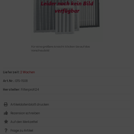
Für eine größere Ansicht klicken Sie auf das
Vorschaubild
Lieferzeit:
2 Wochen
Art.Nr.:
EFS-1508
Hersteller:
Filterprofi24
Artikeldatenblatt drucken
Rezension schreiben
Frage zu Artikel