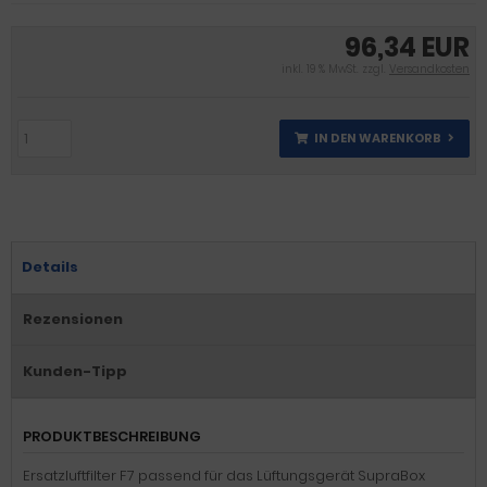
96,34 EUR
inkl. 19 % MwSt. zzgl.
Versandkosten
IN DEN WARENKORB
Details
Rezensionen
Kunden-Tipp
PRODUKTBESCHREIBUNG
Ersatzluftfilter F7 passend für das Lüftungsgerät SupraBox