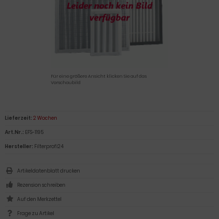
Für eine größere Ansicht klicken Sie auf das
Vorschaubild
Lieferzeit:
2 Wochen
Art.Nr.:
EFS-1195
Hersteller:
Filterprofi24
Artikeldatenblatt drucken
Rezension schreiben
Frage zu Artikel