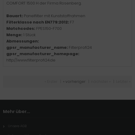
COMFORT 1500 H der Firma Rosenberg.
Bauart:
Panelfilter mit Kunststoffrahmen
Filterklasse nach EN779:2012:
F7
Matchcodes:
FPES150-F700
Menge:
1 Stück
Abmessungen:
gpsr_manufacturer_name:
Filterprofi24
gpsr_manufacturer_homepage:
http://www.filterprofi24.de
« Erster
|
« vorheriger
|
nächster »
|
Letzter »
Mehr über...
Unsere AGB