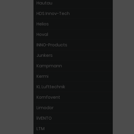
Hautau
HDS Innov-Tech
Helios
Hoval
INNO-Products
Junkers
Kampmann
Kermi
KL Lufttechnik
Komfovent
Limodor
liVENTO
LTM