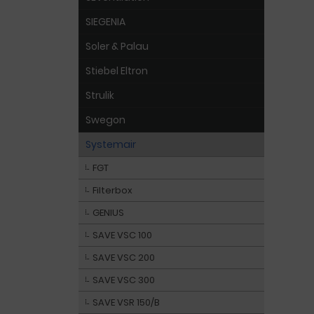
SIEGENIA
Soler & Palau
Stiebel Eltron
Strulik
Swegon
Systemair
FGT
Filterbox
GENIUS
SAVE VSC 100
SAVE VSC 200
SAVE VSC 300
SAVE VSR 150/B