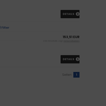
DETAILS
Filter
153,51 EUR
inkl. 19 % MwSt. zzgl.
Versandkosten
DETAILS
Seiten:
1