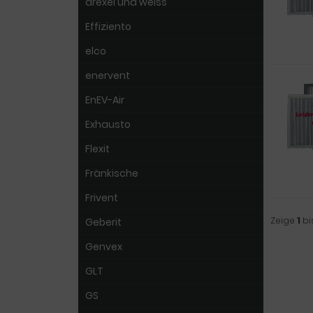
drexel und weiss
Effiziento
elco
enervent
EnEV-Air
Exhausto
Flexit
Fränkische
Frivent
Zeige
1
bi
Geberit
Genvex
GLT
GS