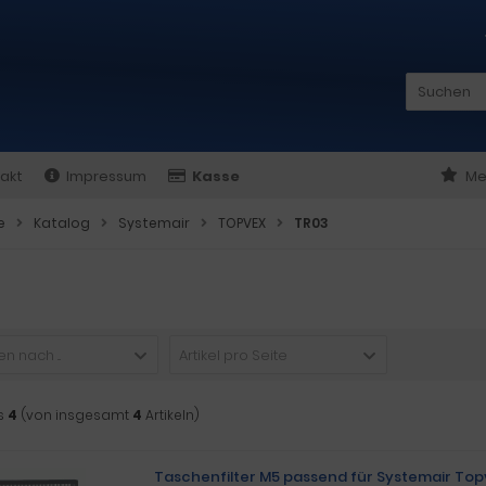
akt
Impressum
Kasse
Me
e
Katalog
Systemair
TOPVEX
TR03
n nach ...
Artikel pro Seite
s
4
(von insgesamt
4
Artikeln)
Taschenfilter M5 passend für Systemair Top