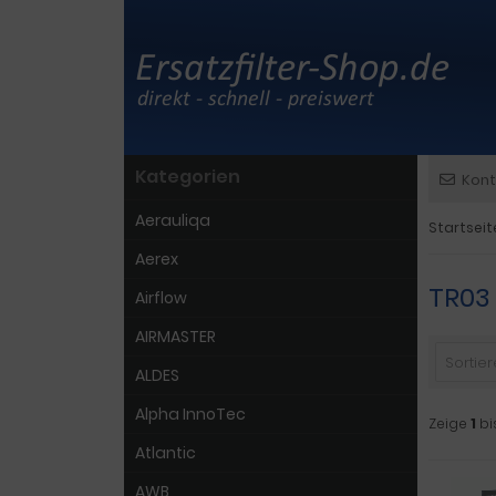
Kategorien
Kont
Aerauliqa
Startseit
Aerex
TR03
Airflow
AIRMASTER
Sortiere
ALDES
Alpha InnoTec
Zeige
1
bi
Atlantic
AWB