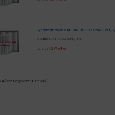
Systemair 203516 BFT 1000/TR03 ePM1 60% (F7) 
Zuluftfilter / Topvex 1000/TR03
Lieferzeit:
2 Wochen
s
4
(von insgesamt
4
Artikeln)