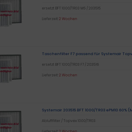
ersetzt BFT 1000/TR03 M5 / 203515
Lieferzeit:
2 Wochen
Taschenfilter F7 passend für Systemair Top
ersetzt BFT 1000/TR03 F7 / 203516
Lieferzeit:
2 Wochen
Systemair 203515 BFT 1000/TR03 ePM10 60% (M5
Abluftfilter / Topvex 1000/TR03
Lieferzeit:
2 Wochen