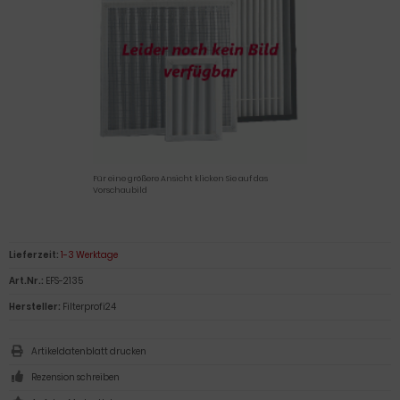
Für eine größere Ansicht klicken Sie auf das
Vorschaubild
Lieferzeit:
1-3 Werktage
Art.Nr.:
EFS-2135
Hersteller:
Filterprofi24
Artikeldatenblatt drucken
Rezension schreiben