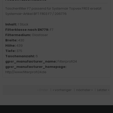
Taschenfilter F7 passend für Systemair Topvex FR03 ersetzt
Systemair-Artikel BFT FR03 F7 / 206776
Inhalt:
1 Stück
Filterklasse nach EN779:
F7
Filtermedium:
Glasfaser
Breite:
430
Höhe:
439
Tiefe:
375
Taschenanzahl:
6
gpsr_manufacturer_name:
Filterprofi24
gpsr_manufacturer_homepage:
http://www.filterprofi24.de
« Erster
|
« vorheriger
|
nächster »
|
Letzter »