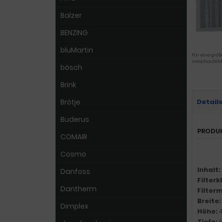
Balzer
BENZING
bluMartin
Für eine größ
Vorschaubild
bösch
Brink
Brötje
Detail
Buderus
PRODU
COMAIR
Cosmo
Inhalt:
Danfoss
Filter
Dantherm
Filter
Breite
Dimplex
Höhe:
Tiefe: