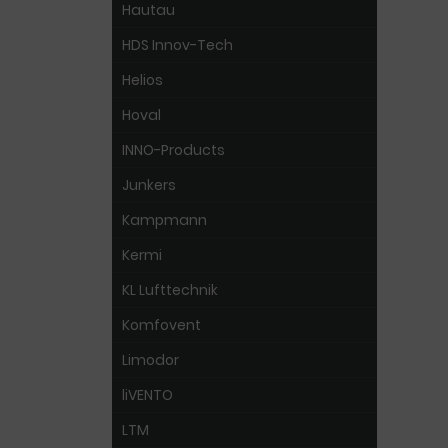
Hautau
HDS Innov-Tech
Helios
Hoval
INNO-Products
Junkers
Kampmann
Kermi
KL Lufttechnik
Komfovent
Limodor
liVENTO
LTM