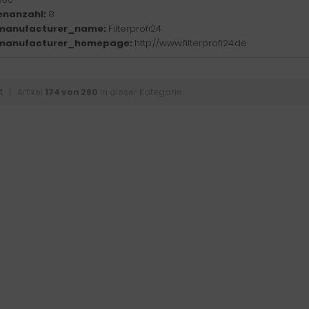
enanzahl:
8
manufacturer_name:
Filterprofi24
manufacturer_homepage:
http://www.filterprofi24.de
t
| Artikel
174 von 260
in dieser Kategorie