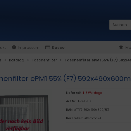
akt
Impressum
Kasse
Me
e
Katalog
Taschenfilter
Taschenfilter ePM1 55% (F7) 592
henfilter ePM1 55% (F7) 592x490x600
Lieferzeit:
1-3 Werktage
Art.Nr.:
EFS-TF1117
HAN:
#TFF7-592x490x600/8ET
Hersteller:
Filterprofi24