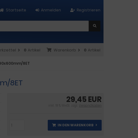
Startseite
Anmelden
Registrieren
rkzettel
0
Artikel
Warenkorb
0
Artikel
x490x600mm/8ET
mm/8ET
29,45 EUR
inkl. 19 % MwSt. zzgl.
Versandkosten
IN DEN WARENKORB