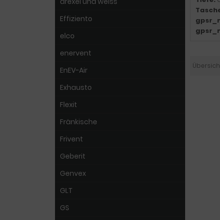
drexel und weiss
Tasch
Effiziento
gpsr_
gpsr_
elco
enervent
Übersich
EnEV-Air
Exhausto
Flexit
Fränkische
Frivent
Geberit
Genvex
GLT
GS