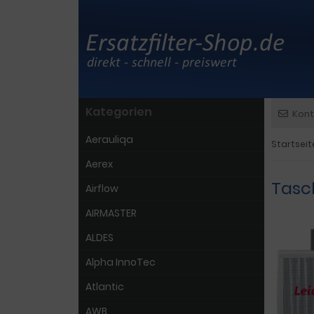
Kategorien
Kont
Aerauliqa
Startseit
Aerex
Tasc
Airflow
AIRMASTER
ALDES
Alpha InnoTec
Atlantic
AWB