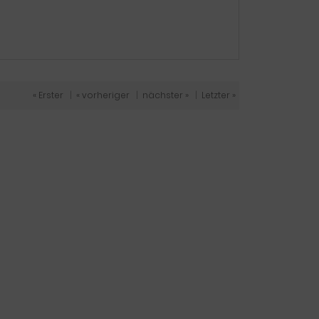
« Erster
|
« vorheriger
|
nächster »
|
Letzter »