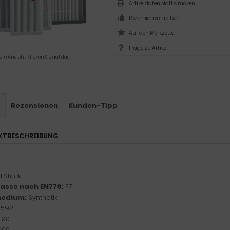
Artikeldatenblatt drucken
Rezension schreiben
Frage zu Artikel
ere Ansicht klicken Sie auf das
s
Rezensionen
Kunden-Tipp
KTBESCHREIBUNG
1 Stück
klasse nach EN779:
F7
medium:
Synthetik
:
592
490
600