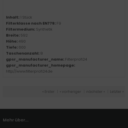
Inhalt:
1 Stück
Filterklasse nach EN779:
F9
Filtermedium:
Synthetik
Breite:
592
Höhe:
490
Tiefe:
600
Taschenanzahl:
8
gpsr_manufacturer_name:
Filterprofi24
gpsr_manufacturer_homepage:
http://www.filterprofi24.de
« Erster
|
« vorheriger
|
nächster »
|
Letzter »
Mehr über...