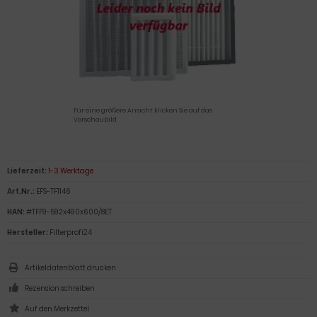
Für eine größere Ansicht klicken Sie auf das
Vorschaubild
Lieferzeit:
1-3 Werktage
Art.Nr.:
EFS-TF1146
HAN:
#TFF9-592x490x600/8ET
Hersteller:
Filterprofi24
Artikeldatenblatt drucken
Rezension schreiben