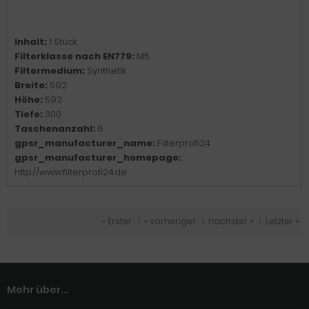
Inhalt:
1 Stück
Filterklasse nach EN779:
M5
Filtermedium:
Synthetik
Breite:
592
Höhe:
592
Tiefe:
300
Taschenanzahl:
6
gpsr_manufacturer_name:
Filterprofi24
gpsr_manufacturer_homepage:
http://www.filterprofi24.de
« Erster
|
« vorheriger
|
nächster »
|
Letzter »
Mehr über...