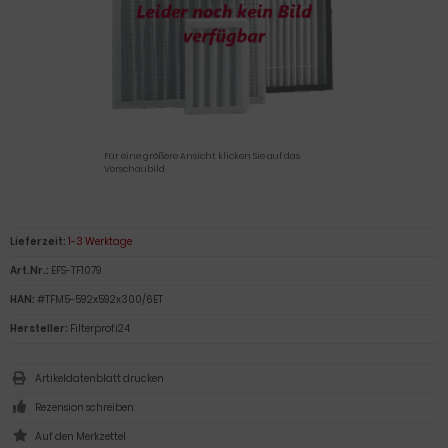
Für eine größere Ansicht klicken Sie auf das
Vorschaubild
Lieferzeit:
1-3 Werktage
Art.Nr.:
EFS-TF1079
HAN:
#TFM5-592x592x300/6ET
Hersteller:
Filterprofi24
Artikeldatenblatt drucken
Rezension schreiben