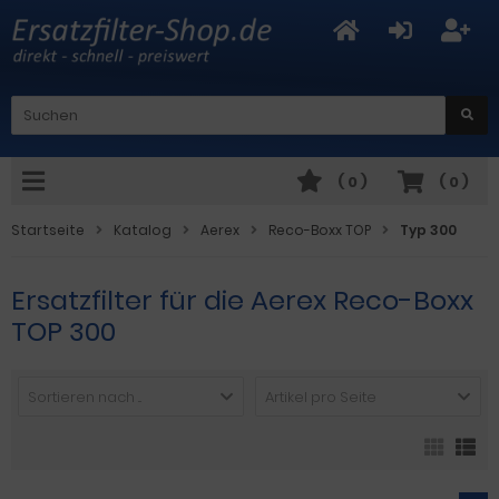
(
0
)
(
0
)
Startseite
Katalog
Aerex
Reco-Boxx TOP
Typ 300
Ersatzfilter für die Aerex Reco-Boxx
TOP 300
Sortieren nach ...
Artikel pro Seite