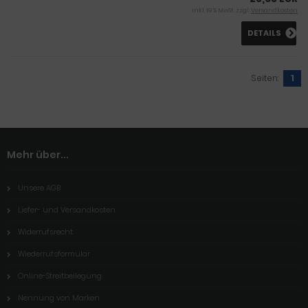
inkl. 19 % MwSt. zzgl.
Versandkosten
DETAILS
Seiten:
1
Mehr über...
Unsere AGB
Liefer- und Versandkosten
Widerrufsrecht
Wiederrufsformular
Online-Streitbeilegung
Nennung von Marken