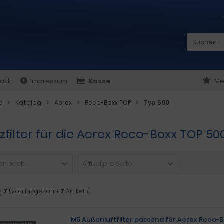
akt
Impressum
Kasse
Me
e
Katalog
Aerex
Reco-Boxx TOP
Typ 500
zfilter für die Aerex Reco-Boxx TOP 50
n nach ...
Artikel pro Seite
s
7
(von insgesamt
7
Artikeln)
M5 Außenluftfilter passend für Aerex Reco