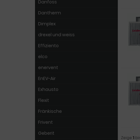
Danfoss
Dantherm
Dimplex
drexel und weiss
Effiziento
elco
enervent
EnEV-Air
Exhausto
Flexit
Fränkische
Frivent
Geberit
Zeige
1
bi