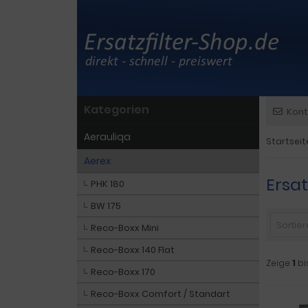
Kategorien
Kont
Aerauliqa
Startseit
Aerex
Ersat
PHK 180
BW 175
Sortiere
Reco-Boxx Mini
Reco-Boxx 140 Flat
Zeige
1
bi
Reco-Boxx 170
Reco-Boxx Comfort / Standart