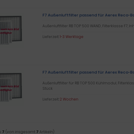
F7 Außenluftfilter passend für Aerex Reco
Außenluftfilter RB TOP 500 WAND, Filterklasse F7, Inh
Lieferzeit:
1-3 Werktage
F7 Außenluftfilter passend für Aerex Reco-
Außenluftfilter für RB TOP 500 Kühlmodul, Filterklass
Stück
Lieferzeit:
2 Wochen
s
7
(von insgesamt
7
Artikeln)