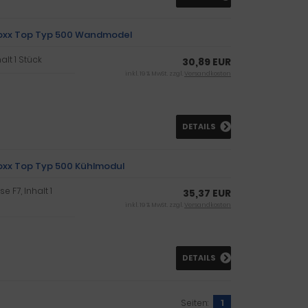
-Boxx Top Typ 500 Wandmodel
alt 1 Stück
30,89 EUR
inkl. 19 % MwSt. zzgl.
Versandkosten
DETAILS
Boxx Top Typ 500 Kühlmodul
e F7, Inhalt 1
35,37 EUR
inkl. 19 % MwSt. zzgl.
Versandkosten
DETAILS
Seiten:
1