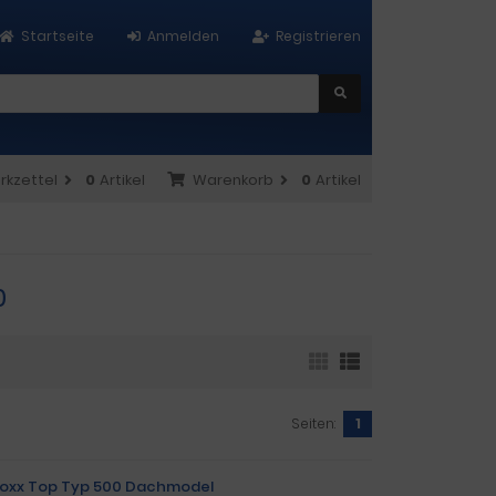
Startseite
Anmelden
Registrieren
rkzettel
0
Artikel
Warenkorb
0
Artikel
0
Seiten:
1
-Boxx Top Typ 500 Dachmodel