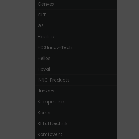
Genvex
GLT
GS
Hautau
HDS Innov-Tech
Helios
Hoval
INNO-Products
Junkers
Kampmann
Kermi
KL Lufttechnik
Komfovent