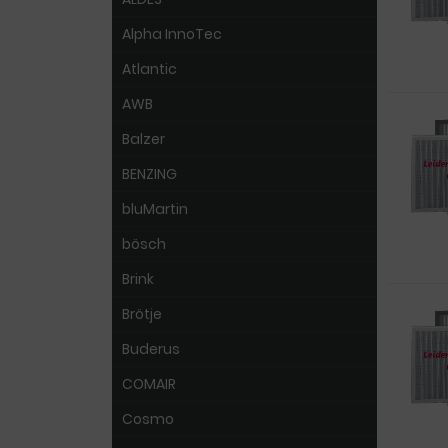
Alpha InnoTec
Atlantic
AWB
Balzer
BENZING
bluMartin
bösch
Brink
Brötje
Buderus
COMAIR
Cosmo