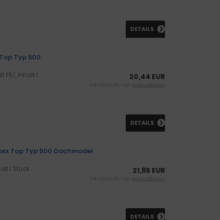
DETAILS
 Top Typ 500
t F5), Inhalt 1
20,44 EUR
inkl. 19 % MwSt. zzgl.
Versandkosten
DETAILS
Boxx Top Typ 500 Dachmodel
alt 1 Stück
21,85 EUR
inkl. 19 % MwSt. zzgl.
Versandkosten
DETAILS