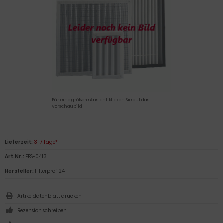
Für eine größere Ansicht klicken Sie auf das
Vorschaubild
Lieferzeit:
3-7 Tage*
Art.Nr.:
EFS-0413
Hersteller:
Filterprofi24
Artikeldatenblatt drucken
Rezension schreiben