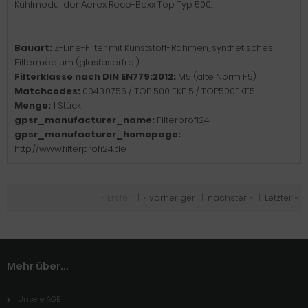
Kühlmodul der Aerex Reco-Boxx Top Typ 500.
Bauart:
Z-Line-Filter mit Kunststoff-Rahmen, synthetisches
Filtermedium (glasfaserfrei)
Filterklasse nach DIN EN779:2012:
M5 (alte Norm F5)
Matchcodes:
0043.0755 / TOP 500 EKF 5 / TOP500EKF5
Menge:
1 Stück
gpsr_manufacturer_name:
Filterprofi24
gpsr_manufacturer_homepage:
http://www.filterprofi24.de
« Erster
|
« vorheriger
|
nächster »
|
Letzter »
Mehr über...
Unsere AGB