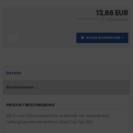
13,66 EUR
inkl. 19 % MwSt. zzgl.
Versandkosten
IN DEN WARENKORB
Details
Rezensionen
PRODUKTBESCHREIBUNG
M5 Z-Line Filter passend für Außenluft der dezentralen
Lüftungsgeräte Aerex Reco-Boxx Top Typ 300.