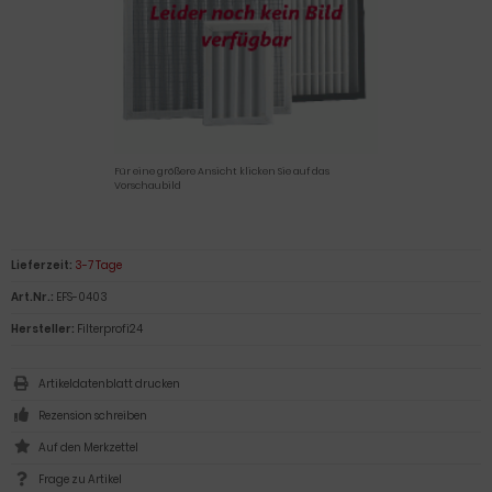
Für eine größere Ansicht klicken Sie auf das
Vorschaubild
Lieferzeit:
3-7 Tage
Art.Nr.:
EFS-0403
Hersteller:
Filterprofi24
Artikeldatenblatt drucken
Rezension schreiben
Frage zu Artikel