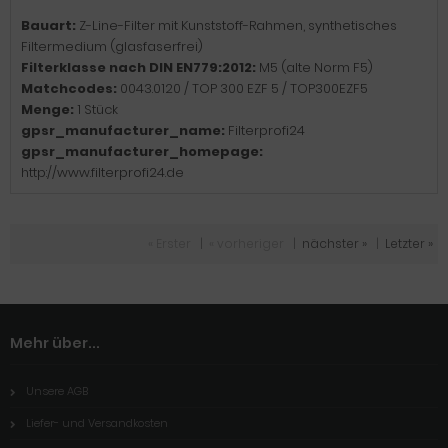
Bauart:
Z-Line-Filter mit Kunststoff-Rahmen, synthetisches
Filtermedium (glasfaserfrei)
Filterklasse nach DIN EN779:2012:
M5 (alte Norm F5)
Matchcodes:
0043.0120 / TOP 300 EZF 5 / TOP300EZF5
Menge:
1 Stück
gpsr_manufacturer_name:
Filterprofi24
gpsr_manufacturer_homepage:
http://www.filterprofi24.de
« Erster
|
« vorheriger
|
nächster »
|
Letzter »
Mehr über...
Unsere AGB
Liefer- und Versandkosten