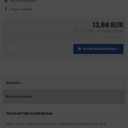
Frage zu Artikel
13,66 EUR
inkl. 19 % MwSt. zzgl.
Versandkosten
IN DEN WARENKORB
Details
Rezensionen
PRODUKTBESCHREIBUNG
M5 Z-Line-Filter passend für Außenluft passend für das