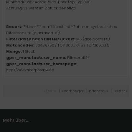
Kühlmodul der Aerex Reco-Boxx Top Typ 300.
Achtung! Es werden 2 Stück benötigt!
Bauart:
Z-Line-Filter mit Kunststoff-Rahmen, synthetisches
Filtermedium (glasfaserfrei)
Filterklasse nach DIN EN779:2012:
M5 (alte Norm F5)
Matchcodes:
0043.0750 / TOP 300 EKF 5 / TOP300EKF5
Menge:
1 Stück
gpsr_manufacturer_name:
Filterprofi24
gpsr_manufacturer_homepage:
http://www.filterprofi24.de
« Erster
|
« vorheriger
|
nächster »
|
Letzter »
Mehr über...