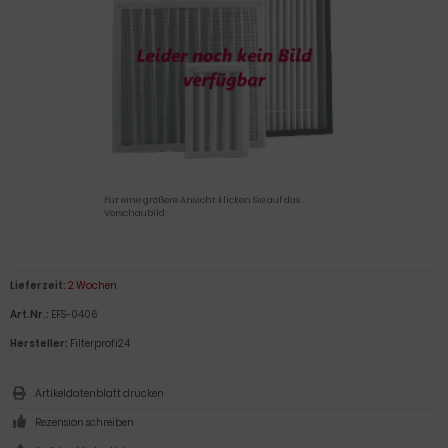
Für eine größere Ansicht klicken Sie auf das
Vorschaubild
Lieferzeit:
2 Wochen
Art.Nr.:
EFS-0406
Hersteller:
Filterprofi24
Artikeldatenblatt drucken
Rezension schreiben