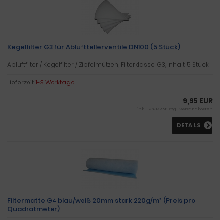
Kegelfilter G3 für Ablufttellerventile DN100 (5 Stück)
Abluftfilter / Kegelfilter / Zipfelmützen, Filterklasse: G3, Inhalt: 5 Stück
Lieferzeit:
1-3 Werktage
9,95 EUR
inkl. 19 % MwSt. zzgl.
Versandkosten
DETAILS
Filtermatte G4 blau/weiß 20mm stark 220g/m² (Preis pro
Quadratmeter)