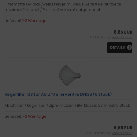
Filtermatte G4 blau/weiß Preis je m², weiße Seite = Reinluftseite-
maximal 2 m breit / Preis auf volle m² aufgerundet
Lieferzeit:
1-3 Werktage
8,85 EUR
inkl. 19 % MwSt. zzgl.
Versandkosten
DETAILS
Kegelfilter G3 für Ablufttellerventile DN125 (5 Stück)
Abluftfilter / Kegelfilter / Zipfelmützen, Filterklasse: G3, Inhalt: 5 Stück
Lieferzeit:
1-3 Werktage
9,95 EUR
inkl. 19 % MwSt. zzgl.
Versandkosten