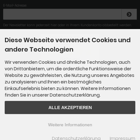
E-Mail-Adresse:
Der Newsletter kann jederzeit hier oder in Ihrem Kundenkonto abbestellt werden.
Diese Webseite verwendet Cookies und
4.79
/
5
.00
andere Technologien
Sehr gut
Wir verwenden Cookies und ähnliche Technologien, auch
von Drittanbietern, um die ordentliche Funktionsweise der
Sehr gutes Preis-
Leistungsverhältnis der
Website zu gewährleisten, die Nutzung unseres Angebotes
Ware....
zu analysieren und Ihnen ein bestmögliches
Einkaufserlebnis bieten zu können. Weitere Informationen
Gesamt: 284
finden Sie in unserer Datenschutzerklärung.
ALLE AKZEPTIEREN
ersatzfilter-shop.de © 2026
Weitere Informationen
Datenschutzerklärung
Impressum