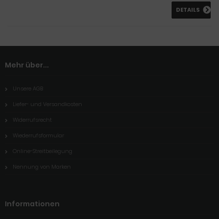
DETAILS
Mehr über...
Unsere AGB
Liefer- und Versandkosten
Widerrufsrecht
Wiederrufsformular
Online-Streitbeilegung
Nennung von Marken
Informationen