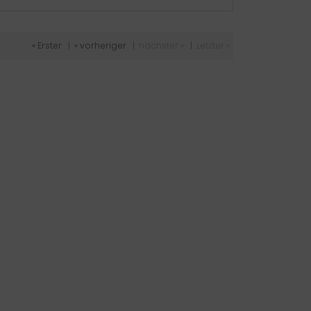
« Erster
|
« vorheriger
|
nächster »
|
Letzter »