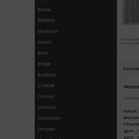
Balzer
BENZING
bluMartin
Für eine größ
bösch
Vorschaubild
Brink
Brötje
Detail
Buderus
COMAIR
PRODU
Cosmo
Feinfil
Danfoss
Inhalt:
Match
Dantherm
Filter
Dimplex
gpsr_
gpsr_