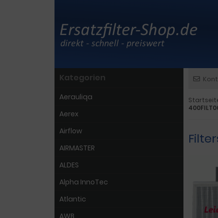
Kategorien
Kont
Aerauliqa
Startseit
400FILT0
Aerex
Airflow
Filte
AIRMASTER
ALDES
Alpha InnoTec
Atlantic
AWB