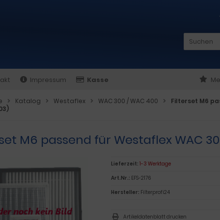
akt
Impressum
Kasse
Me
e
Katalog
Westaflex
WAC 300 / WAC 400
Filterset M6 p
03)
rset M6 passend für Westaflex WAC 300
Lieferzeit:
1-3 Werktage
Art.Nr.:
EFS-2176
Hersteller:
Filterprofi24
Artikeldatenblatt drucken