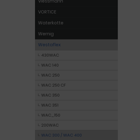
Viessmann
VORTICE
Waterkotte
Wernig
Westaflex
430WAC
WAC 140
WAC 250
WAC 250 CF
WAC 350
WAC 351
WAC_150
200WAC
WAC 300 / WAC 400