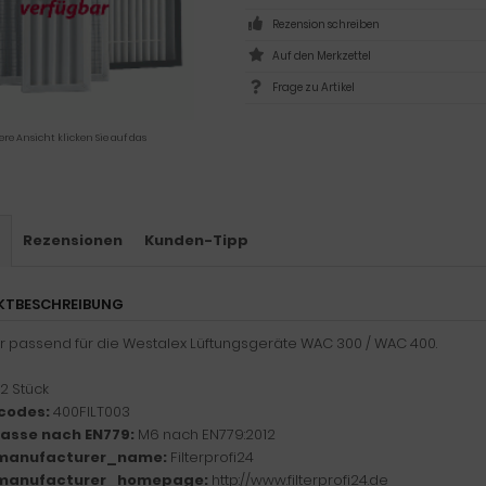
Rezension schreiben
Frage zu Artikel
ere Ansicht klicken Sie auf das
s
Rezensionen
Kunden-Tipp
KTBESCHREIBUNG
ter passend für die Westalex Lüftungsgeräte WAC 300 / WAC 400.
2 Stück
codes:
400FILT003
klasse nach EN779:
M6 nach EN779:2012
manufacturer_name:
Filterprofi24
manufacturer_homepage:
http://www.filterprofi24.de