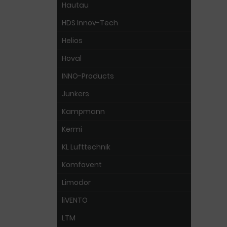
Hautau
HDS Innov-Tech
Helios
Hoval
INNO-Products
Junkers
Kampmann
Kermi
KL Lufttechnik
Komfovent
Limodor
liVENTO
LTM