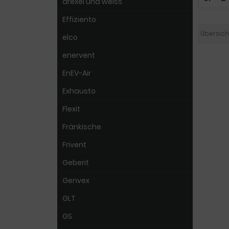
drexel und weiss
Effiziento
Übersich
elco
enervent
EnEV-Air
Exhausto
Flexit
Fränkische
Frivent
Geberit
Genvex
GLT
GS