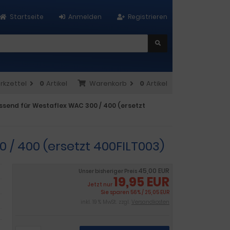
Startseite
Anmelden
Registrieren
rkzettel
0
Artikel
Warenkorb
0
Artikel
assend für Westaflex WAC 300 / 400 (ersetzt
 / 400 (ersetzt 400FILT003)
45,00 EUR
Unser bisheriger Preis
19,95 EUR
Jetzt nur
Sie sparen 56% / 25,05 EUR
inkl. 19 % MwSt. zzgl.
Versandkosten