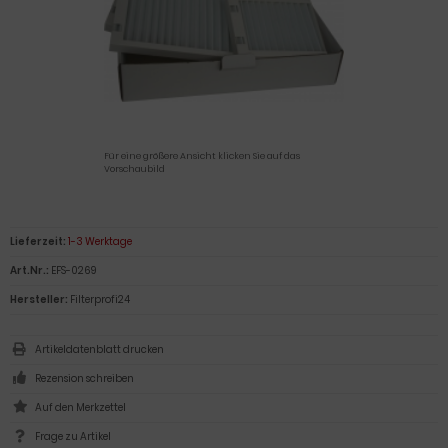
Für eine größere Ansicht klicken Sie auf das
Vorschaubild
Lieferzeit:
1-3 Werktage
Art.Nr.:
EFS-0269
Hersteller:
Filterprofi24
Artikeldatenblatt drucken
Rezension schreiben
Frage zu Artikel