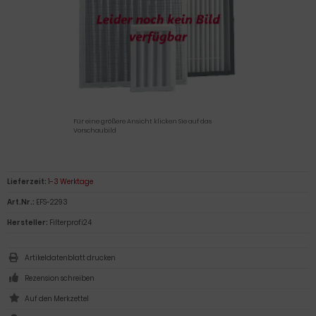
Für eine größere Ansicht klicken Sie auf das
Vorschaubild
Lieferzeit:
1-3 Werktage
Art.Nr.:
EFS-2293
Hersteller:
Filterprofi24
Artikeldatenblatt drucken
Rezension schreiben