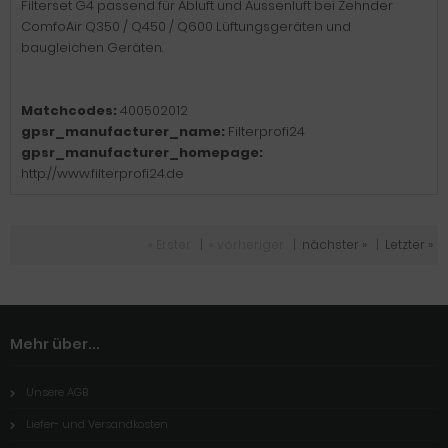
Filterset G4 passend für Abluft und Aussenluft bei Zehnder
ComfoAir Q350 / Q450 / Q600 Lüftungsgeräten und
baugleichen Geräten.
Matchcodes:
400502012
gpsr_manufacturer_name:
Filterprofi24
gpsr_manufacturer_homepage:
http://www.filterprofi24.de
« Erster
|
« vorheriger
|
nächster »
|
Letzter »
Mehr über...
Unsere AGB
Liefer- und Versandkosten