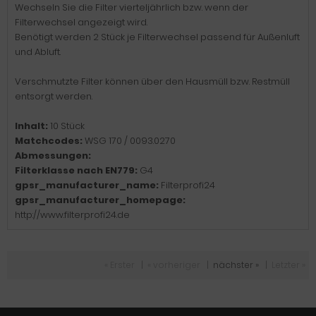
Wechseln Sie die Filter vierteljährlich bzw. wenn der
Filterwechsel angezeigt wird.
Benötigt werden 2 Stück je Filterwechsel passend für Außenluft
und Abluft.
Verschmutzte Filter können über den Hausmüll bzw. Restmüll
entsorgt werden.
Inhalt:
10 Stück
Matchcodes:
WSG 170 / 0093.0270
Abmessungen:
Filterklasse nach EN779:
G4
gpsr_manufacturer_name:
Filterprofi24
gpsr_manufacturer_homepage:
http://www.filterprofi24.de
« Erster
|
« vorheriger
|
nächster »
|
Letzter »