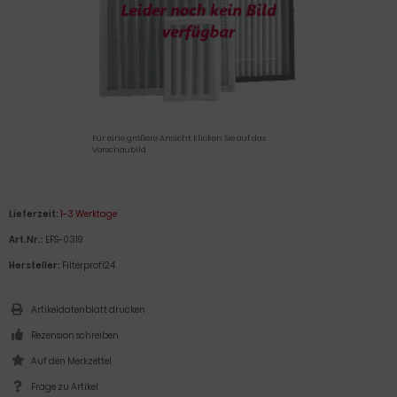
Für eine größere Ansicht klicken Sie auf das
Vorschaubild
Lieferzeit:
1-3 Werktage
Art.Nr.:
EFS-0319
Hersteller:
Filterprofi24
Artikeldatenblatt drucken
Rezension schreiben
Frage zu Artikel