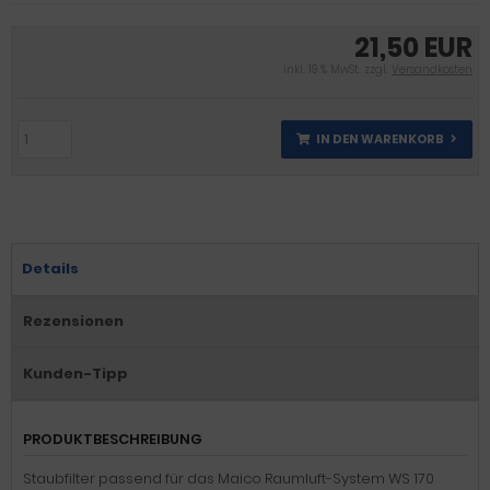
21,50 EUR
inkl. 19 % MwSt. zzgl.
Versandkosten
IN DEN WARENKORB
Details
Rezensionen
Kunden-Tipp
PRODUKTBESCHREIBUNG
Staubfilter passend für das Maico Raumluft-System WS 170