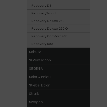
Recovery DZ
RecoverySmart
Recovery Deluxe 250
Recovery Deluxe 250 Q
Recovery Comfort 400
Recovery 500
Schütz
SEVentilation
SIEGENIA
Soler & Palau
Stiebel Eltron
Strulik
Swegon