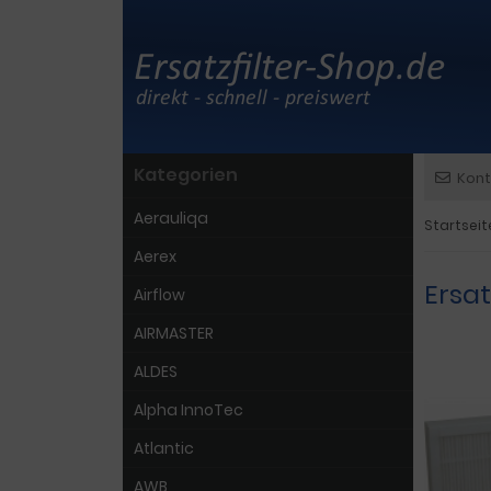
Kategorien
Kont
Aerauliqa
Startseit
Aerex
Ersat
Airflow
AIRMASTER
ALDES
Alpha InnoTec
Atlantic
AWB