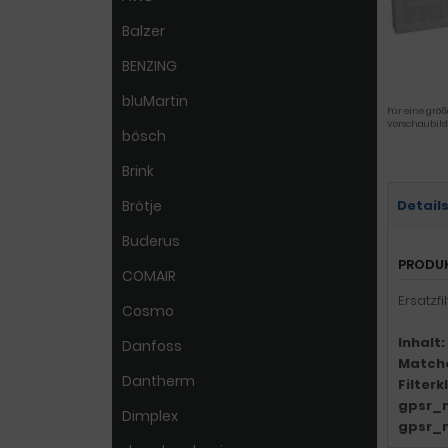
Balzer
BENZING
bluMartin
Für eine größ
Vorschaubild
bösch
Brink
Brötje
Detail
Buderus
PRODU
COMAIR
Ersatzf
Cosmo
Inhalt:
Danfoss
Match
Dantherm
Filter
gpsr_
Dimplex
gpsr_