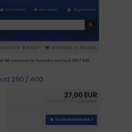
Startseite
Anmelden
Registrieren
rkzettel
0
Artikel
Warenkorb
0
Artikel
ter M5 passend für Recovery airCloud 250 / 400
oud 250 / 400
27,00 EUR
inkl. 19 % MwSt. zzgl.
Versandkosten
IN DEN WARENKORB