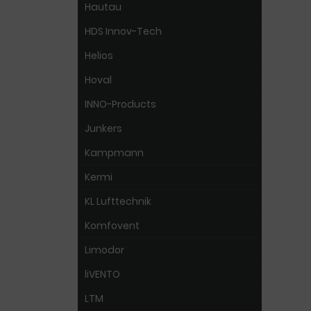
Hautau
HDS Innov-Tech
Helios
Hoval
INNO-Products
Junkers
Kampmann
Kermi
KL Lufttechnik
Komfovent
Limodor
liVENTO
LTM