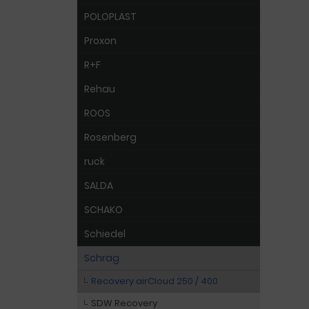
POLOPLAST
Proxon
R+F
Rehau
ROOS
Rosenberg
ruck
SALDA
SCHAKO
Schiedel
Schrag
Recovery airCloud 250 / 400
SDW Recovery