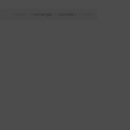
« Erster
|
« vorheriger
|
nächster »
|
Letzter »