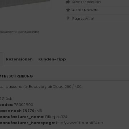
Rezension schreiben
Frage zu Artikel
ere Ansicht klicken Sie auf das
s
Rezensionen
Kunden-Tipp
KTBESCHREIBUNG
ilter passend für Recovery airCloud 250 / 400.
1 Stück
codes:
78300890
klasse nach EN779:
M5
manufacturer_name:
Filterprofi24
manufacturer_homepage:
http://www.filterprofi24.de