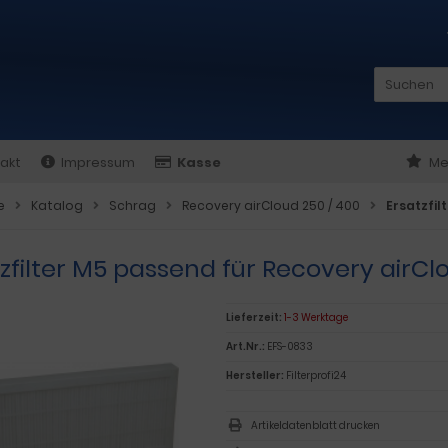
akt
Impressum
Kasse
Me
e
Katalog
Schrag
Recovery airCloud 250 / 400
Ersatzfil
zfilter M5 passend für Recovery airCl
Lieferzeit:
1-3 Werktage
Art.Nr.:
EFS-0833
Hersteller:
Filterprofi24
Artikeldatenblatt drucken