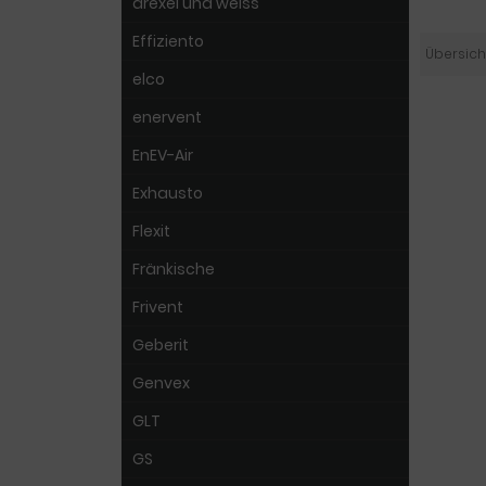
drexel und weiss
Effiziento
Übersich
elco
enervent
EnEV-Air
Exhausto
Flexit
Fränkische
Frivent
Geberit
Genvex
GLT
GS