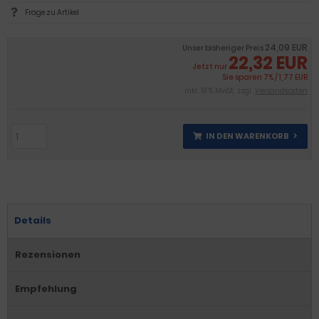
Frage zu Artikel
24,09 EUR
Unser bisheriger Preis
22,32 EUR
Jetzt nur
Sie sparen 7% / 1,77 EUR
inkl. 19 % MwSt. zzgl.
Versandkosten
IN DEN WARENKORB
Details
Rezensionen
Empfehlung