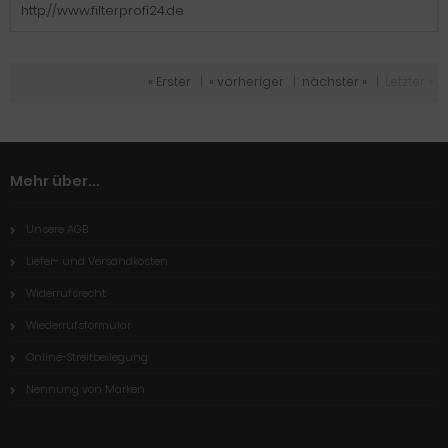
http://www.filterprofi24.de
« Erster
|
« vorheriger
|
nächster »
|
Letzter »
Mehr über...
Unsere AGB
Liefer- und Versandkosten
Widerrufsrecht
Wiederrufsformular
Online-Streitbeilegung
Nennung von Marken