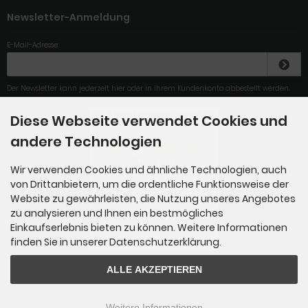
Newsletter-Anmeldung
E-Mail-Adresse:
Der Newsletter kann jederzeit hier oder in Ihrem Kundenkonto abbestellt werden.
Diese Webseite verwendet Cookies und
4.79
/
5
.00
andere Technologien
Sehr gut
Wir verwenden Cookies und ähnliche Technologien, auch
von Drittanbietern, um die ordentliche Funktionsweise der
Sehr schnelle Lieferung und
Preis in Ordnung.
Website zu gewährleisten, die Nutzung unseres Angebotes
zu analysieren und Ihnen ein bestmögliches
Einkaufserlebnis bieten zu können. Weitere Informationen
Gesamt: 284
finden Sie in unserer Datenschutzerklärung.
ALLE AKZEPTIEREN
ersatzfilter-shop.de © 2026
Weitere Informationen