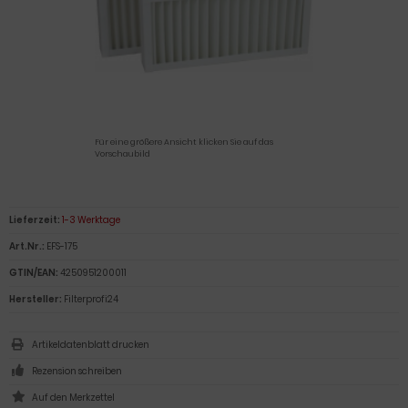
Für eine größere Ansicht klicken Sie auf das
Vorschaubild
Lieferzeit:
1-3 Werktage
Art.Nr.:
EFS-175
GTIN/EAN:
4250951200011
Hersteller:
Filterprofi24
Artikeldatenblatt drucken
Rezension schreiben