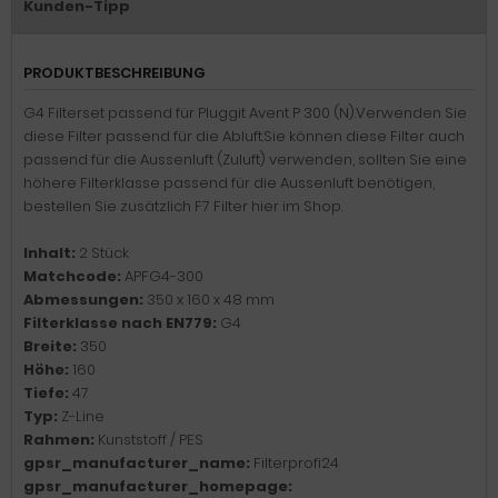
Kunden-Tipp
PRODUKTBESCHREIBUNG
G4 Filterset passend für Pluggit Avent P 300 (N).Verwenden Sie
diese Filter passend für die Abluft.Sie können diese Filter auch
passend für die Aussenluft (Zuluft) verwenden, sollten Sie eine
höhere Filterklasse passend für die Aussenluft benötigen,
bestellen Sie zusätzlich F7 Filter hier im Shop.
Inhalt:
2 Stück
Matchcode:
APFG4-300
Abmessungen:
350 x 160 x 48 mm
Filterklasse nach EN779:
G4
Breite:
350
Höhe:
160
Tiefe:
47
Typ:
Z-Line
Rahmen:
Kunststoff / PES
gpsr_manufacturer_name:
Filterprofi24
gpsr_manufacturer_homepage: