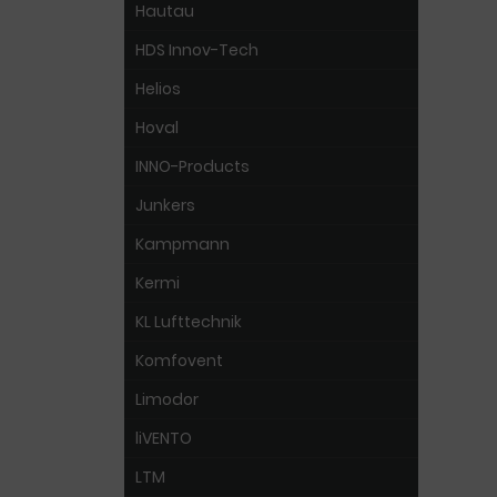
Hautau
HDS Innov-Tech
Helios
Hoval
INNO-Products
Junkers
Kampmann
Kermi
KL Lufttechnik
Komfovent
Limodor
liVENTO
LTM