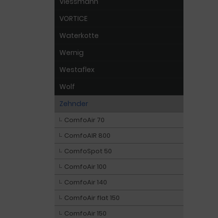
Viessmann
VORTICE
Waterkotte
Wernig
Westaflex
Wolf
Zehnder
ComfoAir 70
ComfoAIR 800
ComfoSpot 50
ComfoAir 100
ComfoAir 140
ComfoAir flat 150
ComfoAir 150