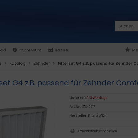
akt
Impressum
Kasse
Me
e
Katalog
Zehnder
Filterset G4 z.B. passend für Zehnder C
rset G4 z.B. passend für Zehnder Comf
Lieferzeit:
1-3 Werktage
Art.Nr.:
EFS-0217
Hersteller:
Filterprofi24
Artikeldatenblatt drucken