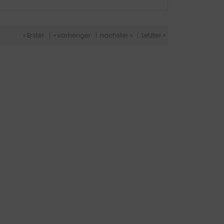
« Erster
|
« vorheriger
|
nächster »
|
Letzter »