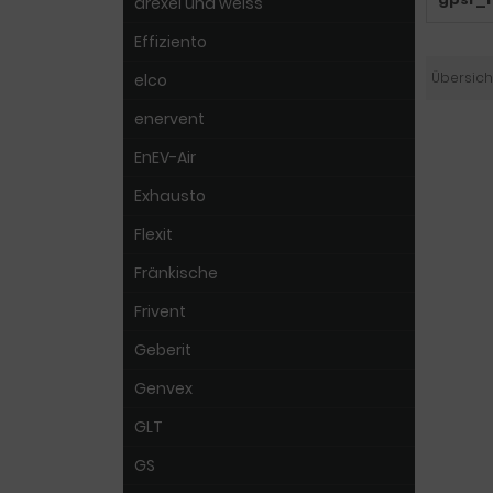
drexel und weiss
Effiziento
Übersich
elco
enervent
EnEV-Air
Exhausto
Flexit
Fränkische
Frivent
Geberit
Genvex
GLT
GS