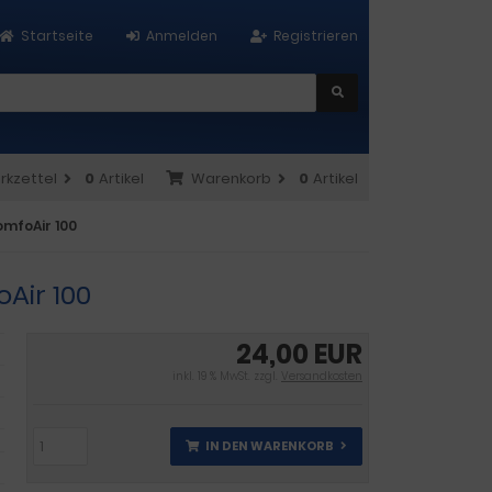
Startseite
Anmelden
Registrieren
rkzettel
0
Artikel
Warenkorb
0
Artikel
omfoAir 100
oAir 100
24,00 EUR
inkl. 19 % MwSt. zzgl.
Versandkosten
IN DEN WARENKORB