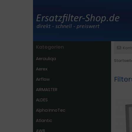
Kategorien
Kont
Aerauliqa
Startseit
Aerex
Filte
Airflow
AIRMASTER
ALDES
Alpha InnoTec
Atlantic
AWB