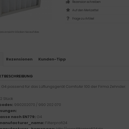
Rezension schreiben
Frage zu Artikel
ere Ansicht klicken Sie auf das
s
Rezensionen
Kunden-Tipp
KTBESCHREIBUNG
et G4 passend für das Lüftungsgerät ComfoAir 100 der Firma Zehnder.
2 Stück
codes:
990202070 / 990 202 070
sungen:
klasse nach EN779:
G4
manufacturer_name:
Filterprofi24
manufacturer_homepage:
http://www.filterprofi24.de