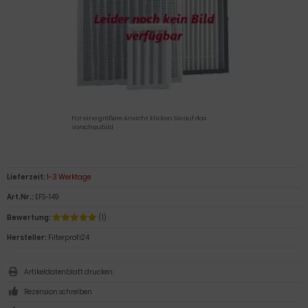
Für eine größere Ansicht klicken Sie auf das
Vorschaubild
Lieferzeit:
1-3 Werktage
Art.Nr.:
EFS-149
Bewertung:
(1)
Hersteller:
Filterprofi24
Artikeldatenblatt drucken
Rezension schreiben