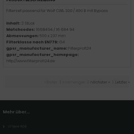
Filterset passend für Wolf CWL 300 / 400 B mit Bypass
Inhalt:
2 Stück
Matchcodes:
1668494 / 16 684 94
Abmessungen:
500 x 237 mm
Filterklasse nach EN779:
G4
gpsr_manufacturer_name:
Filterprofi24
gpsr_manufacturer_homepage:
http://www.filterprofi24.de
« Erster
|
« vorheriger
|
nächster »
|
Letzter »
Mehr über...
Unsere AGB