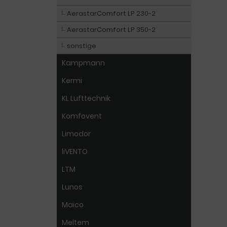
AerastarComfort LP 230-2
AerastarComfort LP 350-2
sonstige
Kampmann
Kermi
KL Lufttechnik
Komfovent
Limodor
liVENTO
LTM
Lunos
Maico
Meltem