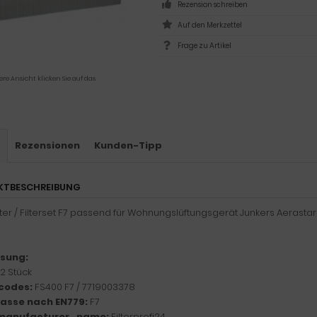
Rezension schreiben
Frage zu Artikel
ere Ansicht klicken Sie auf das
s
Rezensionen
Kunden-Tipp
KTBESCHREIBUNG
ilter / Filterset F7 passend für Wohnungslüftungsgerät Junkers Aerasta
sung:
2 Stück
codes:
FS400 F7 / 7719003378
klasse nach EN779:
F7
manufacturer_name:
Filterprofi24