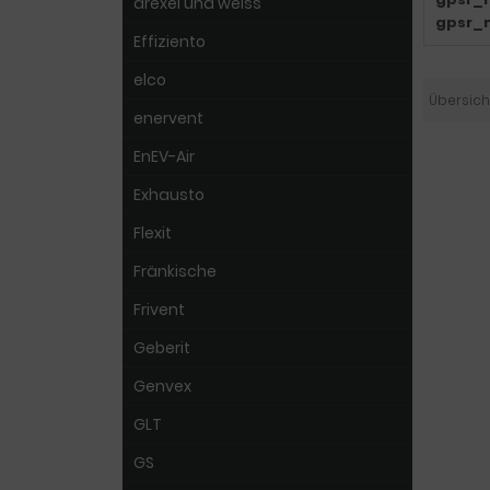
drexel und weiss
gpsr_
Effiziento
elco
Übersich
enervent
EnEV-Air
Exhausto
Flexit
Fränkische
Frivent
Geberit
Genvex
GLT
GS