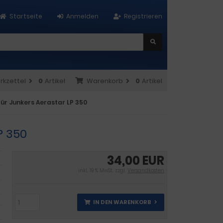
Startseite
Anmelden
Registrieren
rkzettel
0
Artikel
Warenkorb
0
Artikel
für Junkers Aerastar LP 350
P 350
34,00 EUR
inkl. 19 % MwSt. zzgl.
Versandkosten
IN DEN WARENKORB