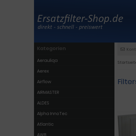
Kategorien
Kont
Aerauliqa
Startseit
Aerex
Filte
Airflow
AIRMASTER
ALDES
Alpha InnoTec
Atlantic
AWB