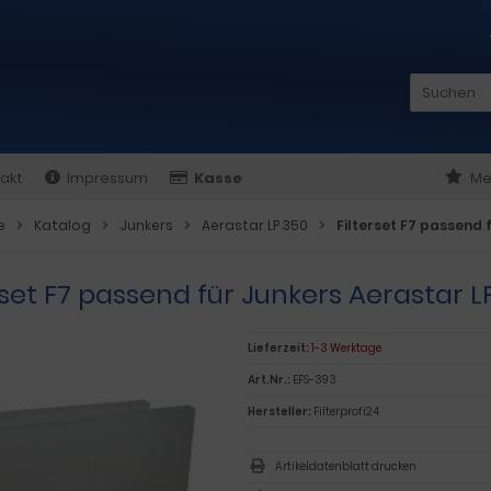
akt
Impressum
Kasse
Me
e
Katalog
Junkers
Aerastar LP 350
Filterset F7 passend 
rset F7 passend für Junkers Aerastar L
Lieferzeit:
1-3 Werktage
Art.Nr.:
EFS-393
Hersteller:
Filterprofi24
Artikeldatenblatt drucken