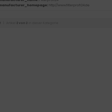
manufacturer_homepage:
http://www.filterprofi24.de
t
| Artikel
2 von 2
in dieser Kategorie