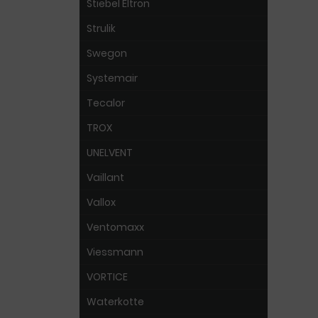
Stiebel Eltron
Strulik
Swegon
Systemair
Tecalor
TROX
UNELVENT
Vaillant
Vallox
Ventomaxx
Viessmann
VORTICE
Waterkotte