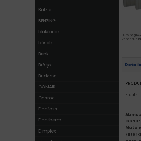
Balzer
BENZING
bluMartin
Für eine größ
Vorschaubild
bösch
Brink
Brötje
Detail
Buderus
PRODU
COMAIR
Ersatzf
Cosmo
Danfoss
Abmes
Dantherm
Inhalt:
Match
Dimplex
Filter
gpsr_