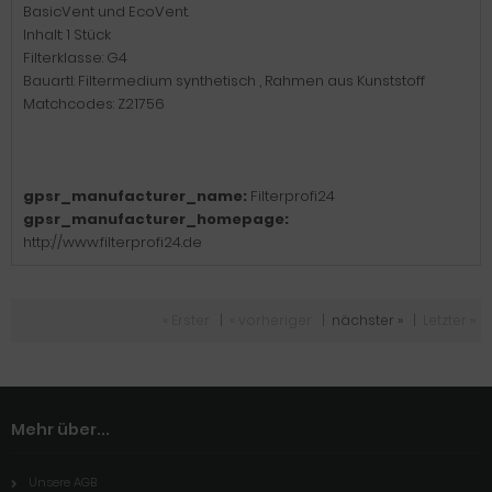
BasicVent und EcoVent.
Inhalt: 1 Stück
Filterklasse: G4
Bauartl: Filtermedium synthetisch , Rahmen aus Kunststoff
Matchcodes: Z21756
gpsr_manufacturer_name:
Filterprofi24
gpsr_manufacturer_homepage:
http://www.filterprofi24.de
« Erster
|
« vorheriger
|
nächster »
|
Letzter »
Mehr über...
Unsere AGB