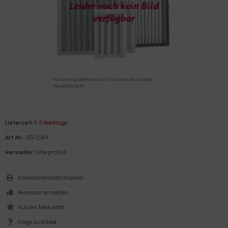
Für eine größere Ansicht klicken Sie auf das
Vorschaubild
Lieferzeit:
1-3 Werktage
Art.Nr.:
EFS-2294
Hersteller:
Filterprofi24
Artikeldatenblatt drucken
Rezension schreiben
Frage zu Artikel