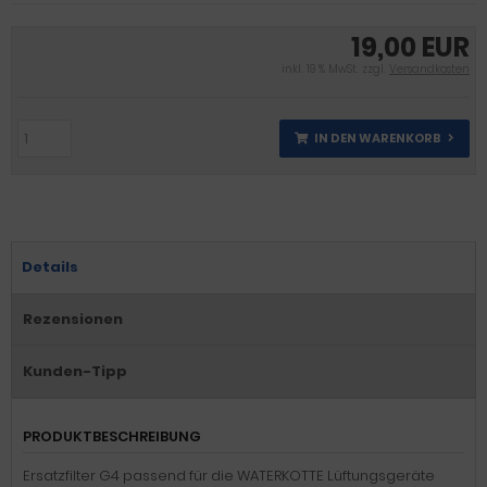
19,00 EUR
inkl. 19 % MwSt. zzgl.
Versandkosten
IN DEN WARENKORB
Details
Rezensionen
Kunden-Tipp
PRODUKTBESCHREIBUNG
Ersatzfilter G4 passend für die WATERKOTTE Lüftungsgeräte