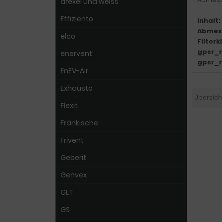
drexel und weiss
Effiziento
Inhalt:
Abmes
elco
Filter
gpsr_
enervent
gpsr_
EnEV-Air
Exhausto
Übersich
Flexit
Fränkische
Frivent
Geberit
Genvex
GLT
GS