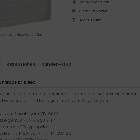
Rezension schreiben
Frage zu Artikel
ere Ansicht klicken Sie auf das
s
Rezensionen
Kunden-Tipp
KTBESCHREIBUNG
lter aus glasfaserfreiem gefalteten Filtermaterial hergestellt. Rahmen
bweisendem und biologisch inaktivem Polypropylen.
t zum Einsatz gem. VDI 6022.
asse gem. DIN EN 779:2012 : F7
 Kunststoff Polypropylen
des: PF744287287 / PF7-44-287-287
ungen: 287x287x47mm