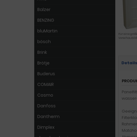
Balzer
BENZING
bluMartin
Für eine größ
Vorschaubild
bösch
Brink
Brötje
Detail
Buderus
PRODU
COMAIR
Panelfi
Cosmo
wassera
Danfoss
Geeigne
Dantherm
Filterkl
Rahmen:
Dimplex
Matchco
Abmess