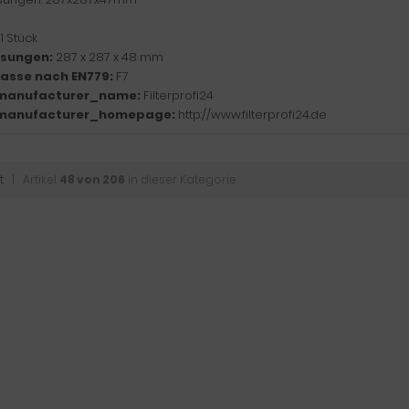
1 Stück
sungen:
287 x 287 x 48 mm
klasse nach EN779:
F7
manufacturer_name:
Filterprofi24
manufacturer_homepage:
http://www.filterprofi24.de
t
| Artikel
48 von 206
in dieser Kategorie