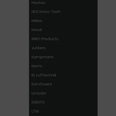
Hautau
HDS Innov-Tech
Helios
Hoval
INNO-Products
Junkers
Kampmann
Kermi
KL Lufttechnik
Komfovent
Limodor
liVENTO
LTM