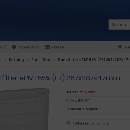
akt
Impressum
Kasse
Me
e
Katalog
Panelfilter
Panelfilter ePM1 55% (F7) 287x287x4
lfilter ePM1 55% (F7) 287x287x47mm
Lieferzeit:
2 Wochen
Art.Nr.:
EFS-0974
Hersteller:
Filterprofi24
Artikeldatenblatt drucken