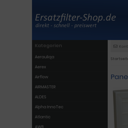
Kategorien
Kont
Aerauliqa
Startseit
Aerex
Pane
Airflow
AIRMASTER
ALDES
Alpha InnoTec
Atlantic
AWB