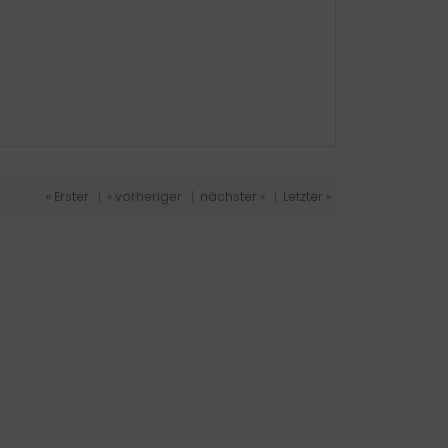
« Erster
|
« vorheriger
|
nächster »
|
Letzter »