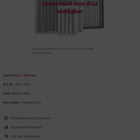
Für eine größere Ansicht klicken Sie auf das
Vorschaubild
Lieferzeit:
2 Wochen
Art.Nr.:
EFS-3160
HAN:
#FP24-3160
Hersteller:
Filterprofi24
Artikeldatenblatt drucken
Rezension schreiben