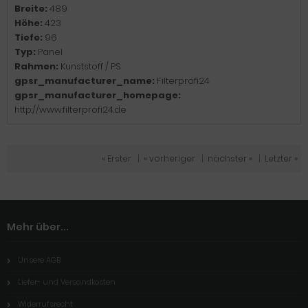
Breite:
489
Höhe:
423
Tiefe:
96
Typ:
Panel
Rahmen:
Kunststoff / PS
gpsr_manufacturer_name:
Filterprofi24
gpsr_manufacturer_homepage:
http://www.filterprofi24.de
« Erster
|
« vorheriger
|
nächster »
|
Letzter »
Mehr über...
Unsere AGB
Liefer- und Versandkosten
Widerrufsrecht