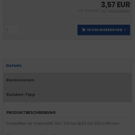
3,57 EUR
inkl. 19 % MwSt. zzgl.
Versandkosten
IN DEN WARENKORB
Details
Rezensionen
Kunden-Tipp
PRODUKTBESCHREIBUNG
Ersatzfilter für Vallox KWL 100 / 120 bis Bj.93 G4 200 x 410 mm