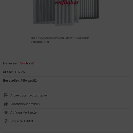
Für eine größere Ansicht klicken Sie auf das
Vorschaubild
Lieferzeit:
3-7 Tage*
Art.Nr.:
EFS-252
Hersteller:
Filterprofi24
Artikeldatenblatt drucken
Rezension schreiben
Frage zu Artikel