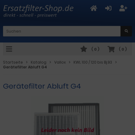
(
0
)
(
0
)
Startseite
Katalog
Vallox
KWL 100 / 120 bis Bj.93
Gerätefilter Abluft G4
Gerätefilter Abluft G4