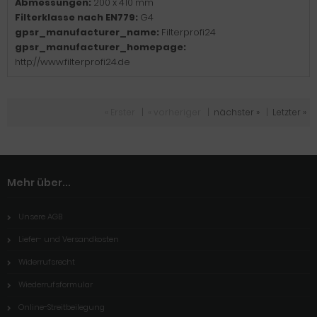
Abmessungen:
200 x 410 mm
Filterklasse nach EN779:
G4
gpsr_manufacturer_name:
Filterprofi24
gpsr_manufacturer_homepage:
http://www.filterprofi24.de
« Erster
|
« vorheriger
|
nächster »
|
Letzter »
Mehr über...
Unsere AGB
Liefer- und Versandkosten
Widerrufsrecht
Wiederrufsformular
Online-Streitbeilegung