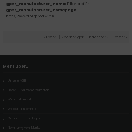
gpsr_manufacturer_name:
Filterprofi24
gpsr_manufacturer_homepage:
http://www.filterprofi24.de
« Erster
|
« vorheriger
|
nächster »
|
Letzter »
Mehr über...
Unsere AGB
Liefer- und Versandkosten
Widerrufsrecht
Wiederrufsformular
Online-Streitbeilegung
Nennung von Marken