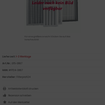
Für eine größere Ansicht klicken Sie auf das
Vorschaubild
Lieferzeit:
1-3 Werktage
Art.Nr.:
EFS-0867
HAN:
#FP24-0867
Hersteller:
Filterprofi24
Artikeldatenblatt drucken
Rezension schreiben