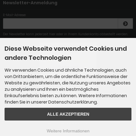
Newsletter-Anmeldung
E-Mail-Adresse:
Der Newsletter kann jederzeit hier oder in Ihrem Kundenkonto abbestellt werden.
Diese Webseite verwendet Cookies und
4.79
/
5
.00
andere Technologien
Sehr gut
Wir verwenden Cookies und ähnliche Technologien, auch
von Drittanbietern, um die ordentliche Funktionsweise der
Rundum zufrieden. Obwohl
für die Lieferung 10 T...
Website zu gewährleisten, die Nutzung unseres Angebotes
zu analysieren und Ihnen ein bestmögliches
Einkaufserlebnis bieten zu können. Weitere Informationen
Gesamt: 284
finden Sie in unserer Datenschutzerklärung.
ALLE AKZEPTIEREN
ersatzfilter-shop.de © 2026
Weitere Informationen