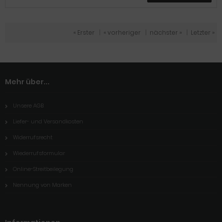
« Erster
|
« vorheriger
|
nächster »
|
Letzter »
Mehr über...
Unsere AGB
Liefer- und Versandkosten
Widerrufsrecht
Wiederrufsformular
Online-Streitbeilegung
Nennung von Marken