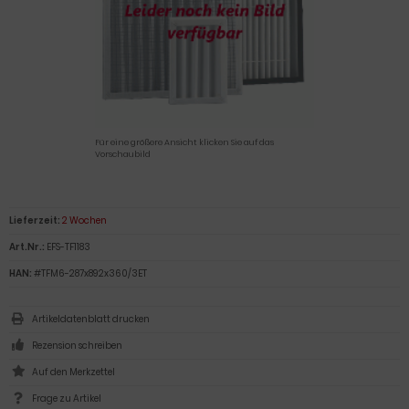
Für eine größere Ansicht klicken Sie auf das
Vorschaubild
Lieferzeit:
2 Wochen
Art.Nr.:
EFS-TF1183
HAN:
#TFM6-287x892x360/3ET
Artikeldatenblatt drucken
Rezension schreiben
Frage zu Artikel