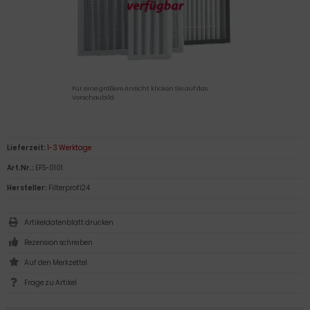
Für eine größere Ansicht klicken Sie auf das
Vorschaubild
Lieferzeit:
1-3 Werktage
Art.Nr.:
EFS-0101
Hersteller:
Filterprofi24
Artikeldatenblatt drucken
Rezension schreiben
Frage zu Artikel