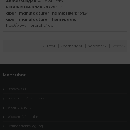
Abmessungen:
415 x 240 mm
Filterklasse nach EN779:
G4
gpsr_manufacturer_name:
Filterprofi24
gpsr_manufacturer_homepage:
http://www.filterprofi24.de
« Erster
|
« vorheriger
|
nächster »
|
Letzter »
Mehr über...
Unsere AGB
Liefer- und Versandkosten
Widerrufsrecht
Wiederrufsformular
Online-Streitbeilegung